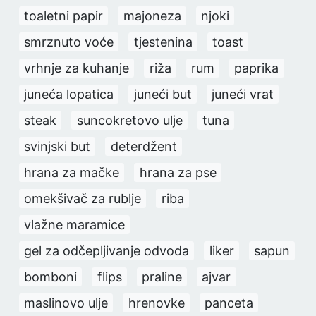
toaletni papir
majoneza
njoki
smrznuto voće
tjestenina
toast
vrhnje za kuhanje
riža
rum
paprika
juneća lopatica
juneći but
juneći vrat
steak
suncokretovo ulje
tuna
svinjski but
deterdžent
hrana za mačke
hrana za pse
omekšivač za rublje
riba
vlažne maramice
gel za odčepljivanje odvoda
liker
sapun
bomboni
flips
praline
ajvar
maslinovo ulje
hrenovke
panceta