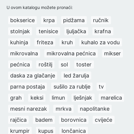
U ovom katalogu možete pronaći:
bokserice
krpa
pidžama
ručnik
stolnjak
tenisice
ljuljačka
krafna
kuhinja
friteza
kruh
kuhalo za vodu
mikrovalna
mikrovalna pećnica
mikser
pećnica
roštilj
sol
toster
daska za glačanje
led žarulja
parna postaja
sušilo za rublje
tv
grah
keksi
limun
lješnjak
marelica
mesni narezak
mrkva
napolitanke
rajčica
badem
borovnica
cvijeće
krumpir
kupus
lončanica