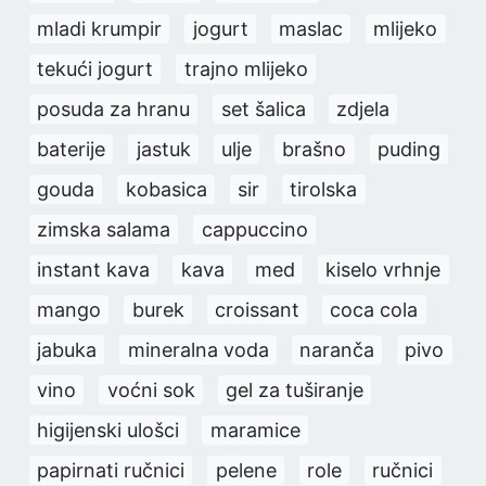
mladi krumpir
jogurt
maslac
mlijeko
tekući jogurt
trajno mlijeko
posuda za hranu
set šalica
zdjela
baterije
jastuk
ulje
brašno
puding
gouda
kobasica
sir
tirolska
zimska salama
cappuccino
instant kava
kava
med
kiselo vrhnje
mango
burek
croissant
coca cola
jabuka
mineralna voda
naranča
pivo
vino
voćni sok
gel za tuširanje
higijenski ulošci
maramice
papirnati ručnici
pelene
role
ručnici