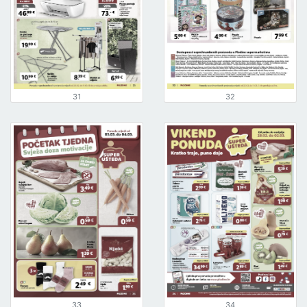
31
32
33
34