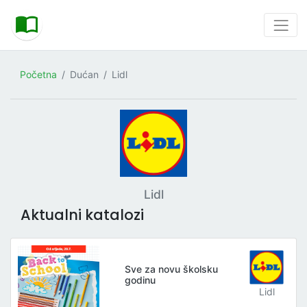
Početna
Dućan
Lidl
Lidl
Aktualni katalozi
Sve za novu školsku
godinu
Lidl