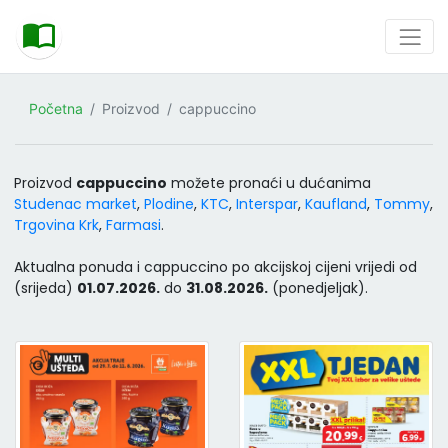
Početna
Proizvod
cappuccino
Proizvod
cappuccino
možete pronaći u dućanima
Studenac market
,
Plodine
,
KTC
,
Interspar
,
Kaufland
,
Tommy
,
Trgovina Krk
,
Farmasi
.
Aktualna ponuda i cappuccino po akcijskoj cijeni vrijedi od
(srijeda)
01.07.2026.
do
31.08.2026.
(ponedjeljak).