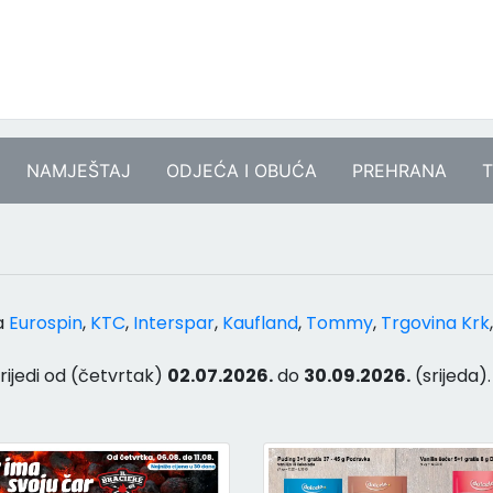
NAMJEŠTAJ
ODJEĆA I OBUĆA
PREHRANA
T
a
Eurospin
,
KTC
,
Interspar
,
Kaufland
,
Tommy
,
Trgovina Krk
vrijedi od (četvrtak)
02.07.2026.
do
30.09.2026.
(srijeda).