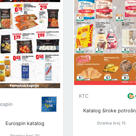
KTC
ospin
Katalog široke potrošn
Eurospin katalog
Stranica broj 15
Stranica broj 20