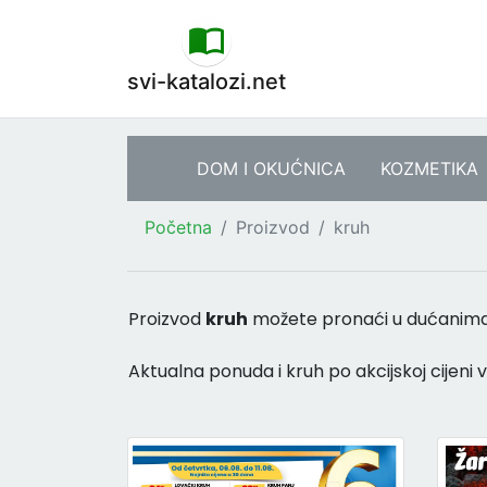
svi-katalozi.net
DOM I OKUĆNICA
KOZMETIKA
Početna
Proizvod
kruh
Proizvod
kruh
možete pronaći u dućanim
Aktualna ponuda i kruh po akcijskoj cijeni 