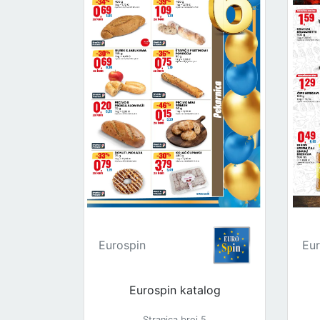
Eurospin
Eur
Eurospin katalog
Stranica broj 5