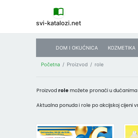
svi-katalozi.net
DOM I OKUĆNICA
KOZMETIKA
Početna
Proizvod
role
Proizvod
role
možete pronaći u dućanim
Aktualna ponuda i role po akcijskoj cijeni v