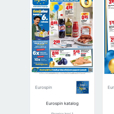
Eurospin
Eur
Eurospin katalog
Stranica broj 1