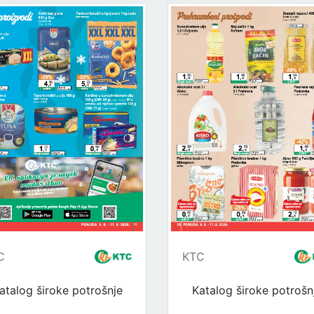
C
KTC
atalog široke potrošnje
Katalog široke potrošn