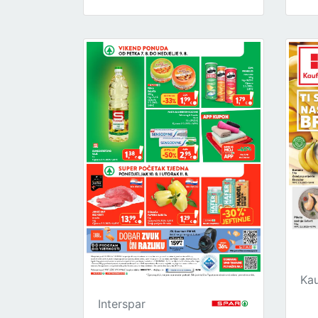
Kau
Interspar