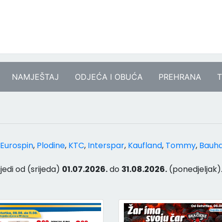
NAMJEŠTAJ
ODJEĆA I OBUĆA
PREHRANA
T
Eurospin
,
Plodine
,
KTC
,
Interspar
,
Kaufland
,
Tommy
,
Bauh
ijedi od (srijeda)
01.07.2026.
do
31.08.2026.
(ponedjeljak)