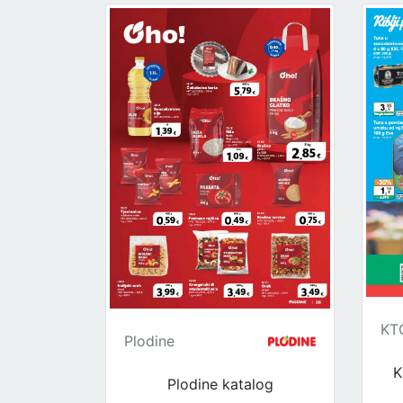
KT
Plodine
K
Plodine katalog