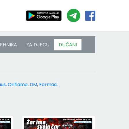
EHNIKA
ZA DJECU
DUĆANI
aus
,
Oriflame
,
DM
,
Farmasi
.
.