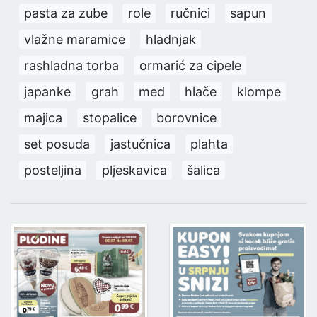
pasta za zube
role
ručnici
sapun
vlažne maramice
hladnjak
rashladna torba
ormarić za cipele
japanke
grah
med
hlače
klompe
majica
stopalice
borovnice
set posuda
jastučnica
plahta
posteljina
pljeskavica
šalica