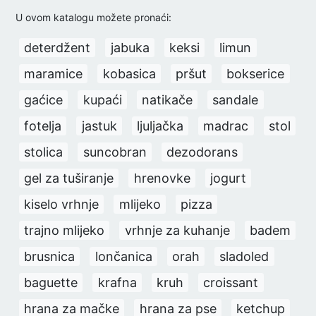
U ovom katalogu možete pronaći:
deterdžent
jabuka
keksi
limun
maramice
kobasica
pršut
bokserice
gaćice
kupaći
natikače
sandale
fotelja
jastuk
ljuljačka
madrac
stol
stolica
suncobran
dezodorans
gel za tuširanje
hrenovke
jogurt
kiselo vrhnje
mlijeko
pizza
trajno mlijeko
vrhnje za kuhanje
badem
brusnica
lončanica
orah
sladoled
baguette
krafna
kruh
croissant
hrana za mačke
hrana za pse
ketchup