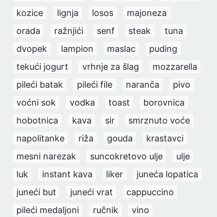
kozice
lignja
losos
majoneza
orada
ražnjići
senf
steak
tuna
dvopek
lampion
maslac
puding
tekući jogurt
vrhnje za šlag
mozzarella
pileći batak
pileći file
naranča
pivo
voćni sok
vodka
toast
borovnica
hobotnica
kava
sir
smrznuto voće
napolitanke
riža
gouda
krastavci
mesni narezak
suncokretovo ulje
ulje
luk
instant kava
liker
juneća lopatica
juneći but
juneći vrat
cappuccino
pileći medaljoni
ručnik
vino