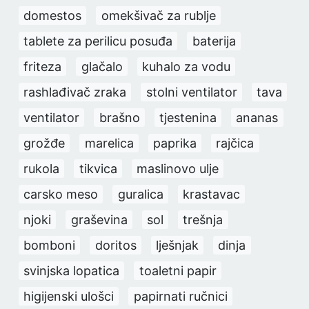
domestos
omekšivač za rublje
tablete za perilicu posuđa
baterija
friteza
glačalo
kuhalo za vodu
rashlađivač zraka
stolni ventilator
tava
ventilator
brašno
tjestenina
ananas
grožđe
marelica
paprika
rajčica
rukola
tikvica
maslinovo ulje
carsko meso
guralica
krastavac
njoki
graševina
sol
trešnja
bomboni
doritos
lješnjak
dinja
svinjska lopatica
toaletni papir
higijenski ulošci
papirnati ručnici