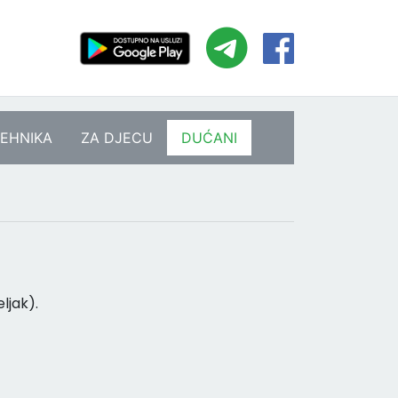
EHNIKA
ZA DJECU
DUĆANI
ljak).