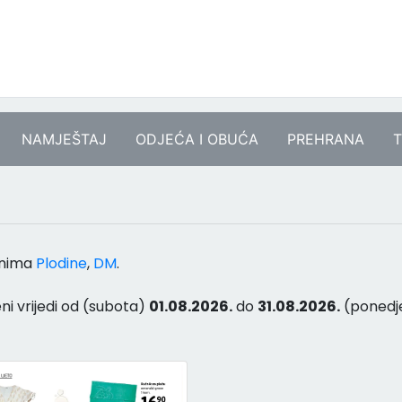
NAMJEŠTAJ
ODJEĆA I OBUĆA
PREHRANA
T
anima
Plodine
,
DM
.
ni vrijedi od (subota)
01.08.2026.
do
31.08.2026.
(ponedje