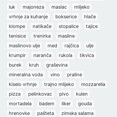
luk
majoneza
maslac
mlijeko
vrhnje za kuhanje
bokserice
hlače
klompe
natikače
stopalice
tajice
tenisice
trenirka
masline
maslinovo ulje
med
rajčica
ulje
krumpir
naranča
rukola
tikvica
burek
kruh
graševina
mineralna voda
vino
praline
kiselo vrhnje
trajno mlijeko
mozzarella
pizza
pelinkovac
pivo
kulen
mortadela
badem
liker
gouda
hrenovke
pašteta
zimska salama