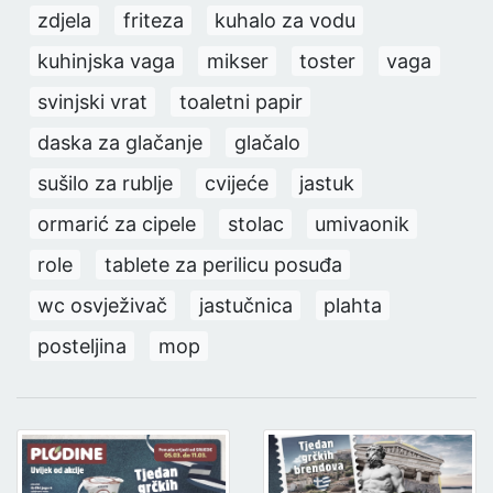
zdjela
friteza
kuhalo za vodu
kuhinjska vaga
mikser
toster
vaga
svinjski vrat
toaletni papir
daska za glačanje
glačalo
sušilo za rublje
cvijeće
jastuk
ormarić za cipele
stolac
umivaonik
role
tablete za perilicu posuđa
wc osvježivač
jastučnica
plahta
posteljina
mop