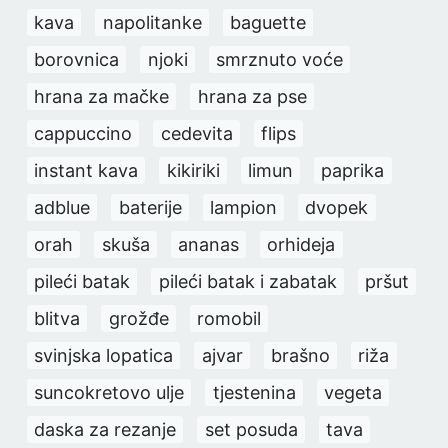
kava
napolitanke
baguette
borovnica
njoki
smrznuto voće
hrana za mačke
hrana za pse
cappuccino
cedevita
flips
instant kava
kikiriki
limun
paprika
adblue
baterije
lampion
dvopek
orah
skuša
ananas
orhideja
pileći batak
pileći batak i zabatak
pršut
blitva
grožđe
romobil
svinjska lopatica
ajvar
brašno
riža
suncokretovo ulje
tjestenina
vegeta
daska za rezanje
set posuda
tava