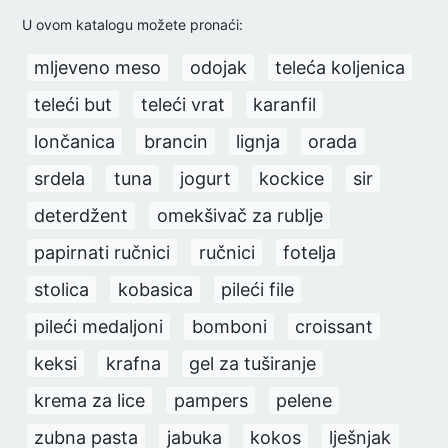
U ovom katalogu možete pronaći:
mljeveno meso
odojak
teleća koljenica
teleći but
teleći vrat
karanfil
lončanica
brancin
lignja
orada
srdela
tuna
jogurt
kockice
sir
deterdžent
omekšivač za rublje
papirnati ručnici
ručnici
fotelja
stolica
kobasica
pileći file
pileći medaljoni
bomboni
croissant
keksi
krafna
gel za tuširanje
krema za lice
pampers
pelene
zubna pasta
jabuka
kokos
lješnjak