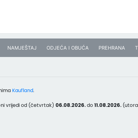
NAMJEŠTAJ
ODJEĆA I OBUĆA
PREHRANA
T
anima
Kaufland
.
ni vrijedi od (četvrtak)
06.08.2026.
do
11.08.2026.
(utora