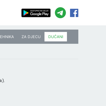
EHNIKA
ZA DJECU
DUĆANI
k).