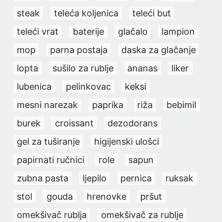
steak
teleća koljenica
teleći but
teleći vrat
baterije
glačalo
lampion
mop
parna postaja
daska za glačanje
lopta
sušilo za rublje
ananas
liker
lubenica
pelinkovac
keksi
mesni narezak
paprika
riža
bebimil
burek
croissant
dezodorans
gel za tuširanje
higijenski ulošci
papirnati ručnici
role
sapun
zubna pasta
ljepilo
pernica
ruksak
stol
gouda
hrenovke
pršut
omekšivač rublja
omekšivač za rublje