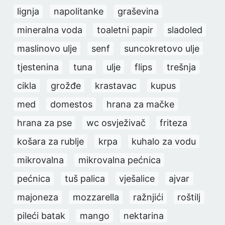
lignja
napolitanke
graševina
mineralna voda
toaletni papir
sladoled
maslinovo ulje
senf
suncokretovo ulje
tjestenina
tuna
ulje
flips
trešnja
cikla
grožđe
krastavac
kupus
med
domestos
hrana za mačke
hrana za pse
wc osvježivač
friteza
košara za rublje
krpa
kuhalo za vodu
mikrovalna
mikrovalna pećnica
pećnica
tuš palica
vješalice
ajvar
majoneza
mozzarella
ražnjići
roštilj
pileći batak
mango
nektarina