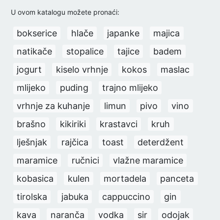
U ovom katalogu možete pronaći:
bokserice
hlače
japanke
majica
natikače
stopalice
tajice
badem
jogurt
kiselo vrhnje
kokos
maslac
mlijeko
puding
trajno mlijeko
vrhnje za kuhanje
limun
pivo
vino
brašno
kikiriki
krastavci
kruh
lješnjak
rajčica
toast
deterdžent
maramice
ručnici
vlažne maramice
kobasica
kulen
mortadela
panceta
tirolska
jabuka
cappuccino
gin
kava
naranča
vodka
sir
odojak