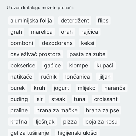
U ovom katalogu možete pronaći:
aluminijska folija
deterdžent
flips
grah
marelica
orah
rajčica
bomboni
dezodorans
keksi
osvježivač prostora
pasta za zube
bokserice
gaćice
klompe
kupaći
natikače
ručnik
lončanica
ljiljan
burek
kruh
jogurt
mlijeko
naranča
puding
sir
steak
tuna
croissant
praline
hrana za mačke
hrana za pse
krafna
lješnjak
pizza
boja za kosu
gel za tuširanje
higijenski ulošci