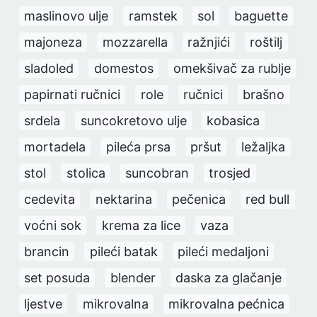
maslinovo ulje
ramstek
sol
baguette
majoneza
mozzarella
ražnjići
roštilj
sladoled
domestos
omekšivač za rublje
papirnati ručnici
role
ručnici
brašno
srdela
suncokretovo ulje
kobasica
mortadela
pileća prsa
pršut
ležaljka
stol
stolica
suncobran
trosjed
cedevita
nektarina
pečenica
red bull
voćni sok
krema za lice
vaza
brancin
pileći batak
pileći medaljoni
set posuda
blender
daska za glačanje
ljestve
mikrovalna
mikrovalna pećnica