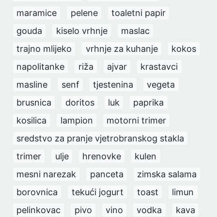
maramice
pelene
toaletni papir
gouda
kiselo vrhnje
maslac
trajno mlijeko
vrhnje za kuhanje
kokos
napolitanke
riža
ajvar
krastavci
masline
senf
tjestenina
vegeta
brusnica
doritos
luk
paprika
kosilica
lampion
motorni trimer
sredstvo za pranje vjetrobranskog stakla
trimer
ulje
hrenovke
kulen
mesni narezak
panceta
zimska salama
borovnica
tekući jogurt
toast
limun
pelinkovac
pivo
vino
vodka
kava