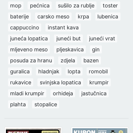
mop
pećnica
sušilo za rublje
toster
baterije
carsko meso
krpa
lubenica
cappuccino
instant kava
juneća lopatica
juneći but
juneći vrat
mljeveno meso
pljeskavica
gin
posuda za hranu
zdjela
bazen
guralica
hladnjak
lopta
romobil
rukavice
svinjska lopatica
krumpir
mladi krumpir
orhideja
jastučnica
plahta
stopalice