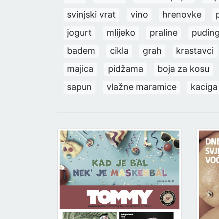
svinjski vrat
vino
hrenovke
jogurt
mlijeko
praline
pudin
badem
cikla
grah
krastavci
majica
pidžama
boja za kosu
sapun
vlažne maramice
kaciga