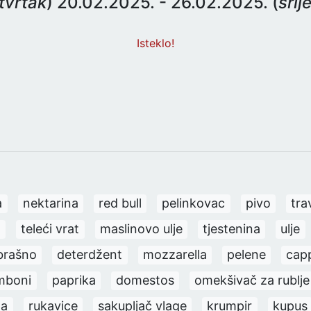
tvrtak
) 20.02.2025. - 26.02.2025. (
srij
Isteklo!
a
nektarina
red bull
pelinkovac
pivo
tra
a
teleći vrat
maslinovo ulje
tjestenina
ulje
brašno
deterdžent
mozzarella
pelene
cap
mboni
paprika
domestos
omekšivač za rublje
pa
rukavice
sakupljač vlage
krumpir
kupus