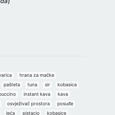
eda
)
varica
hrana za mačke
pašteta
tuna
sir
kobasica
puccino
instant kava
kava
osvježivač prostora
posuđe
leća
pistacio
kobasice