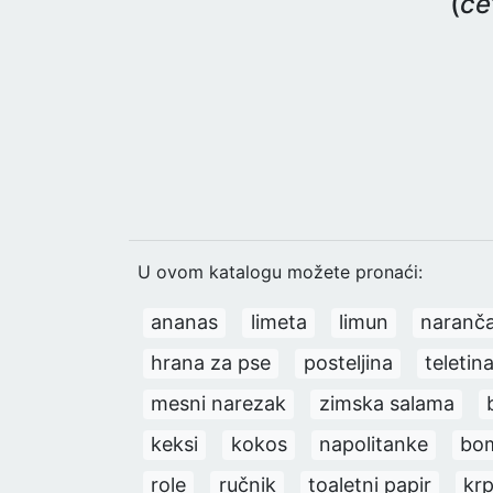
(
če
U ovom katalogu možete pronaći:
ananas
limeta
limun
naranč
hrana za pse
posteljina
teletin
mesni narezak
zimska salama
keksi
kokos
napolitanke
bo
role
ručnik
toaletni papir
kr