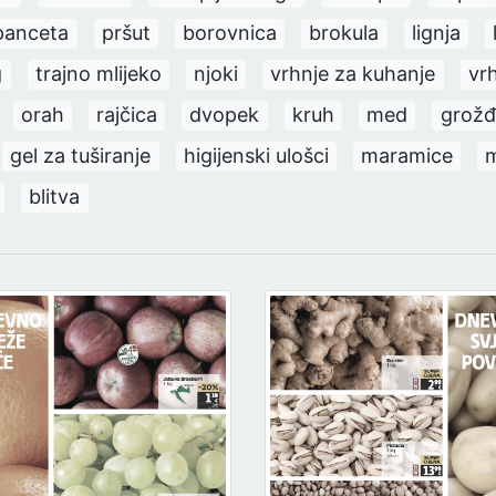
panceta
pršut
borovnica
brokula
lignja
g
trajno mlijeko
njoki
vrhnje za kuhanje
vrh
orah
rajčica
dvopek
kruh
med
grožđ
gel za tuširanje
higijenski ulošci
maramice
m
blitva