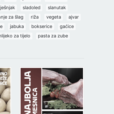
lješnjak
sladoled
slanutak
nje za šlag
riža
vegeta
ajvar
e
jabuka
bokserice
gaćice
lijeko za tijelo
pasta za zube