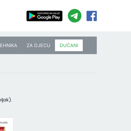
EHNIKA
ZA DJECU
DUĆANI
ljak).