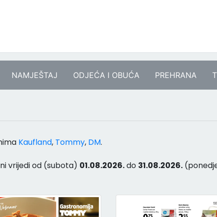
NAMJEŠTAJ
ODJEĆA I OBUĆA
PREHRANA
T
anima
Kaufland
,
Tommy
,
DM
.
ni vrijedi od (subota)
01.08.2026.
do
31.08.2026.
(ponedje