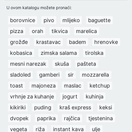
U ovom katalogu možete pronaći:
borovnice
pivo
mlijeko
baguette
pizza
orah
tikvica
marelica
grožđe
krastavac
badem
hrenovke
kobasica
zimska salama
tirolska
mesni narezak
skuša
pašteta
sladoled
gamberi
sir
mozzarella
toast
majoneza
maslac
ketchup
vrhnje za kuhanje
jogurt
kuhinja
kikiriki
puding
kraš express
keksi
dvopek
paprika
rajčica
tjestenina
vegeta
riža
instant kava
ulje