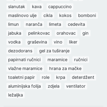
slanutak
kava
cappuccino
maslinovo ulje
cikla
kokos
bomboni
limun
naranča
limeta
cedevita
jabuka
pelinkovac
orahovac
gin
vodka
graševina
vino
liker
dezodorans
gel za tuširanje
papirnati ručnici
maramice
ručnici
vlažne maramice
hrana za mačke
toaletni papir
role
krpa
deterdžent
aluminijska folija
zdjela
ventilator
ležaljka