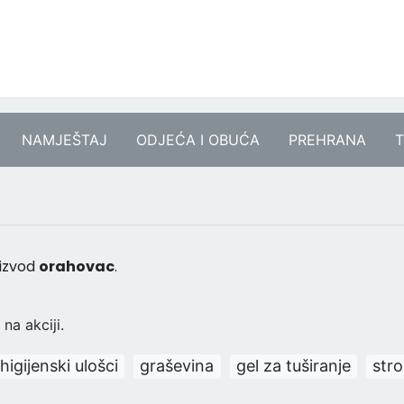
NAMJEŠTAJ
ODJEĆA I OBUĆA
PREHRANA
T
oizvod
orahovac
.
na akciji.
higijenski ulošci
graševina
gel za tuširanje
stro