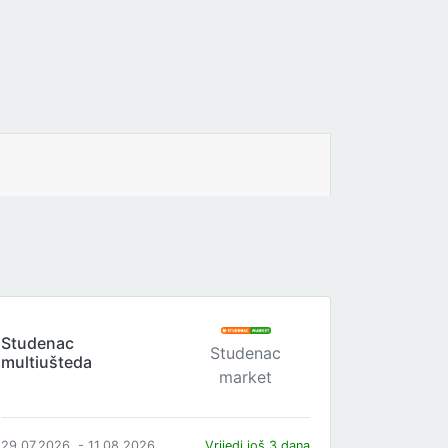
Studenac
Studenac
multiušteda
market
29.07.2026. - 11.08.2026.
Vrijedi još 3 dana