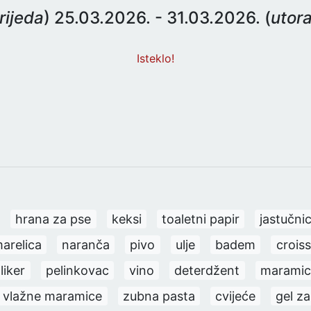
rijeda
) 25.03.2026. - 31.03.2026. (
utor
Isteklo!
hrana za pse
keksi
toaletni papir
jastučni
arelica
naranča
pivo
ulje
badem
crois
liker
pelinkovac
vino
deterdžent
maramic
vlažne maramice
zubna pasta
cvijeće
gel za