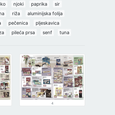
eko
njoki
paprika
sir
na
riža
aluminijska folija
a
pečenica
pljeskavica
za
pileća prsa
senf
tuna
4