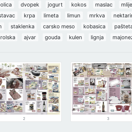
tolica
dvopek
jogurt
kokos
maslac
mlij
stavac
krpa
limeta
limun
mrkva
nektari
m
staklenka
carsko meso
kobasica
paštet
irolska
ajvar
gouda
kulen
lignja
majone
2
3