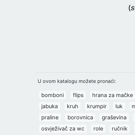
(
s
U ovom katalogu možete pronaći:
bomboni
flips
hrana za mačke
jabuka
kruh
krumpir
luk
m
praline
borovnica
graševina
osvježivač za wc
role
ručnik