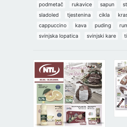
podmetač
rukavice
sapun
s
sladoled
tjestenina
cikla
kra
cappuccino
kava
puding
ru
svinjska lopatica
svinjski kare
t