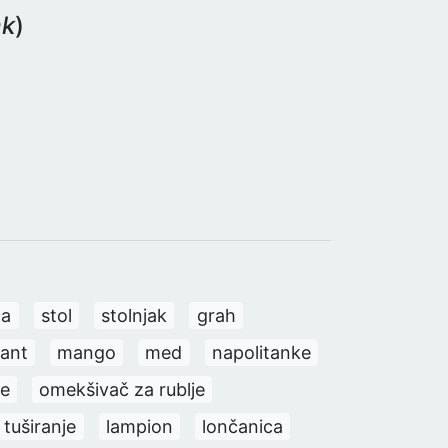
ak
)
ca
stol
stolnjak
grah
sant
mango
med
napolitanke
e
omekšivač za rublje
 tuširanje
lampion
lončanica