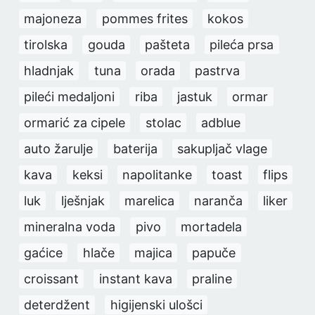
majoneza
pommes frites
kokos
tirolska
gouda
pašteta
pileća prsa
hladnjak
tuna
orada
pastrva
pileći medaljoni
riba
jastuk
ormar
ormarić za cipele
stolac
adblue
auto žarulje
baterija
sakupljač vlage
kava
keksi
napolitanke
toast
flips
luk
lješnjak
marelica
naranča
liker
mineralna voda
pivo
mortadela
gaćice
hlače
majica
papuče
croissant
instant kava
praline
deterdžent
higijenski ulošci