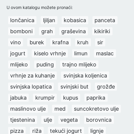
U ovom katalogu možete pronaći:
lončanica
ljiljan
kobasica
panceta
bomboni
grah
graševina
kikiriki
vino
burek
krafna
kruh
sir
jogurt
kiselo vrhnje
limun
maslac
mlijeko
puding
trajno mlijeko
vrhnje za kuhanje
svinjska koljenica
svinjska lopatica
svinjski but
grožđe
jabuka
krumpir
kupus
paprika
maslinovo ulje
med
suncokretovo ulje
tjestenina
ulje
vegeta
borovnica
pizza
riža
tekući jogurt
lignje