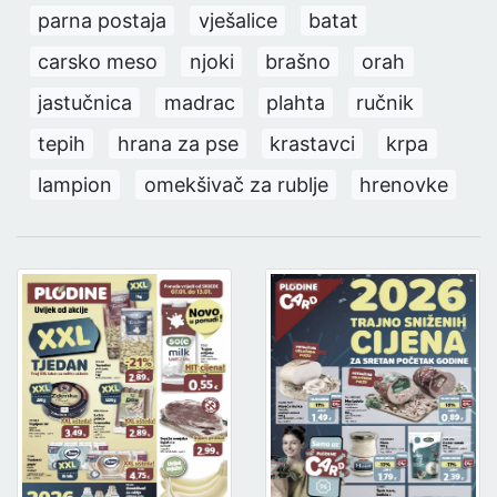
parna postaja
vješalice
batat
carsko meso
njoki
brašno
orah
jastučnica
madrac
plahta
ručnik
tepih
hrana za pse
krastavci
krpa
lampion
omekšivač za rublje
hrenovke