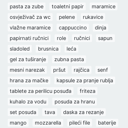
pasta za zube
toaletni papir
maramice
osvježivač za wc
pelene
rukavice
vlažne maramice
cappuccino
dinja
papirnati ručnici
role
ručnici
sapun
sladoled
brusnica
leća
gel za tuširanje
zubna pasta
mesni narezak
pršut
rajčica
senf
hrana za mačke
kapsule za pranje rublja
tablete za perilicu posuđa
friteza
kuhalo za vodu
posuda za hranu
set posuda
tava
daska za rezanje
mango
mozzarella
pileći file
baterije