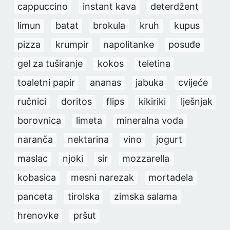
cappuccino
instant kava
deterdžent
limun
batat
brokula
kruh
kupus
pizza
krumpir
napolitanke
posuđe
gel za tuširanje
kokos
teletina
toaletni papir
ananas
jabuka
cvijeće
ručnici
doritos
flips
kikiriki
lješnjak
borovnica
limeta
mineralna voda
naranča
nektarina
vino
jogurt
maslac
njoki
sir
mozzarella
kobasica
mesni narezak
mortadela
panceta
tirolska
zimska salama
hrenovke
pršut