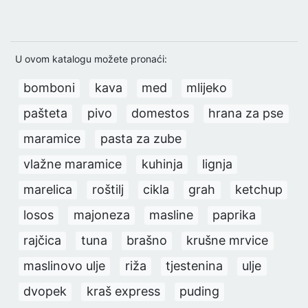
U ovom katalogu možete pronaći:
bomboni
kava
med
mlijeko
pašteta
pivo
domestos
hrana za pse
maramice
pasta za zube
vlažne maramice
kuhinja
lignja
marelica
roštilj
cikla
grah
ketchup
losos
majoneza
masline
paprika
rajčica
tuna
brašno
krušne mrvice
maslinovo ulje
riža
tjestenina
ulje
dvopek
kraš express
puding