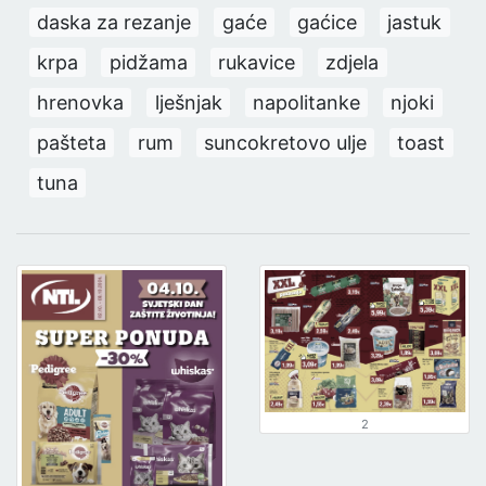
daska za rezanje
gaće
gaćice
jastuk
krpa
pidžama
rukavice
zdjela
hrenovka
lješnjak
napolitanke
njoki
pašteta
rum
suncokretovo ulje
toast
tuna
2