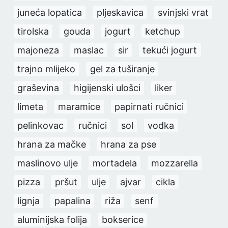
juneća lopatica
pljeskavica
svinjski vrat
tirolska
gouda
jogurt
ketchup
majoneza
maslac
sir
tekući jogurt
trajno mlijeko
gel za tuširanje
graševina
higijenski ulošci
liker
limeta
maramice
papirnati ručnici
pelinkovac
ručnici
sol
vodka
hrana za mačke
hrana za pse
maslinovo ulje
mortadela
mozzarella
pizza
pršut
ulje
ajvar
cikla
lignja
papalina
riža
senf
aluminijska folija
bokserice