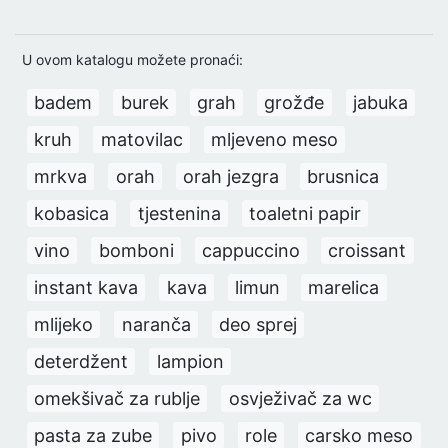
U ovom katalogu možete pronaći:
badem
burek
grah
grožđe
jabuka
kruh
matovilac
mljeveno meso
mrkva
orah
orah jezgra
brusnica
kobasica
tjestenina
toaletni papir
vino
bomboni
cappuccino
croissant
instant kava
kava
limun
marelica
mlijeko
naranča
deo sprej
deterdžent
lampion
omekšivač za rublje
osvježivač za wc
pasta za zube
pivo
role
carsko meso