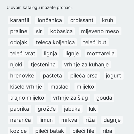
U ovom katalogu možete pronaći:
karanfil
lončanica
croissant
kruh
praline
sir
kobasica
mljeveno meso
odojak
teleća koljenica
teleći but
teleći vrat
lignja
lignje
mozzarella
njoki
tjestenina
vrhnje za kuhanje
hrenovke
pašteta
pileća prsa
jogurt
kiselo vrhnje
maslac
mlijeko
trajno mlijeko
vrhnje za šlag
gouda
paprika
grožđe
jabuka
luk
naranča
limun
mrkva
riža
dagnje
kozice
pileći batak
pileći file
riba