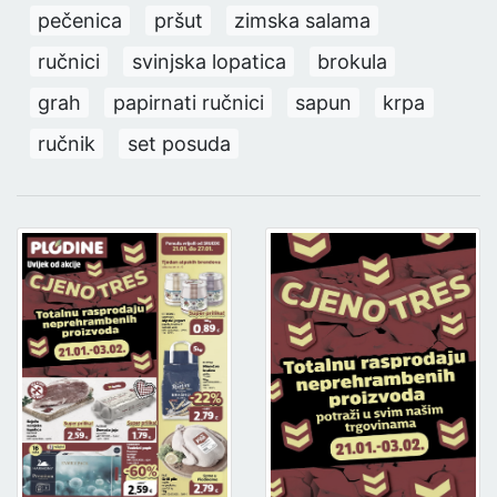
pečenica
pršut
zimska salama
ručnici
svinjska lopatica
brokula
grah
papirnati ručnici
sapun
krpa
ručnik
set posuda