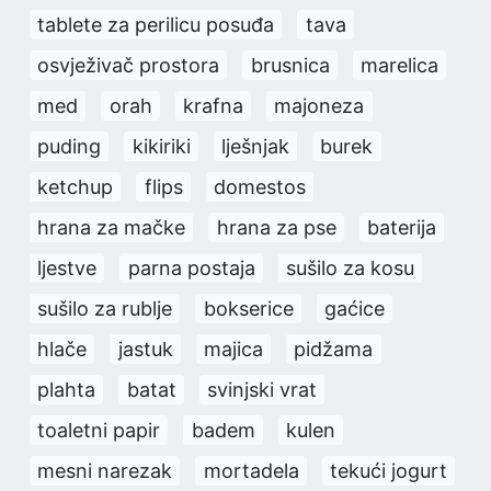
tablete za perilicu posuđa
tava
osvježivač prostora
brusnica
marelica
med
orah
krafna
majoneza
puding
kikiriki
lješnjak
burek
ketchup
flips
domestos
hrana za mačke
hrana za pse
baterija
ljestve
parna postaja
sušilo za kosu
sušilo za rublje
bokserice
gaćice
hlače
jastuk
majica
pidžama
plahta
batat
svinjski vrat
toaletni papir
badem
kulen
mesni narezak
mortadela
tekući jogurt