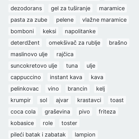
dezodorans
gel za tuširanje
maramice
pasta za zube
pelene
vlažne maramice
bomboni
keksi
napolitanke
deterdžent
omekšivač za rublje
brašno
maslinovo ulje
rajčica
suncokretovo ulje
tuna
ulje
cappuccino
instant kava
kava
pelinkovac
vino
brancin
kelj
krumpir
sol
ajvar
krastavci
toast
coca cola
graševina
pivo
friteza
kobasice
role
toster
pileći batak i zabatak
lampion