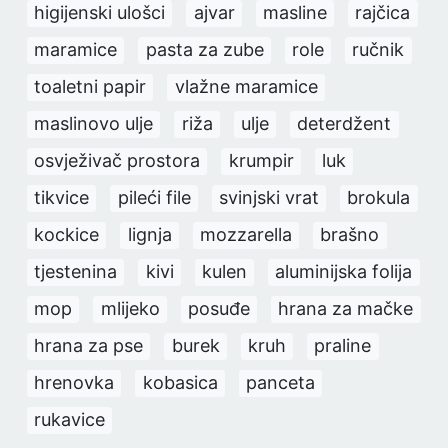
higijenski ulošci
ajvar
masline
rajčica
maramice
pasta za zube
role
ručnik
toaletni papir
vlažne maramice
maslinovo ulje
riža
ulje
deterdžent
osvježivač prostora
krumpir
luk
tikvice
pileći file
svinjski vrat
brokula
kockice
lignja
mozzarella
brašno
tjestenina
kivi
kulen
aluminijska folija
mop
mlijeko
posuđe
hrana za mačke
hrana za pse
burek
kruh
praline
hrenovka
kobasica
panceta
rukavice