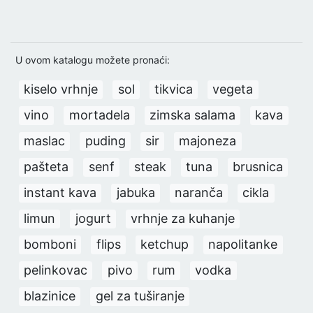
U ovom katalogu možete pronaći:
kiselo vrhnje
sol
tikvica
vegeta
vino
mortadela
zimska salama
kava
maslac
puding
sir
majoneza
pašteta
senf
steak
tuna
brusnica
instant kava
jabuka
naranča
cikla
limun
jogurt
vrhnje za kuhanje
bomboni
flips
ketchup
napolitanke
pelinkovac
pivo
rum
vodka
blazinice
gel za tuširanje