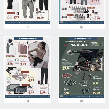
31
32
33
34