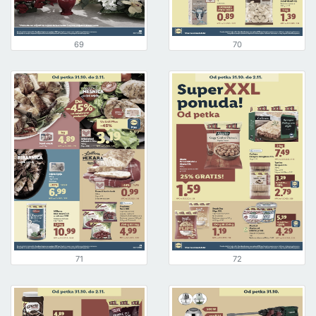
69
70
71
72