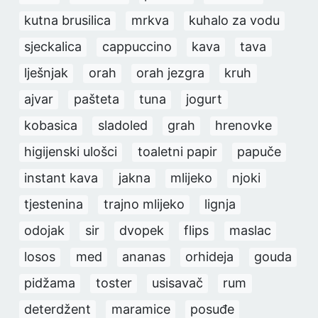
kutna brusilica
mrkva
kuhalo za vodu
sjeckalica
cappuccino
kava
tava
lješnjak
orah
orah jezgra
kruh
ajvar
pašteta
tuna
jogurt
kobasica
sladoled
grah
hrenovke
higijenski ulošci
toaletni papir
papuče
instant kava
jakna
mlijeko
njoki
tjestenina
trajno mlijeko
lignja
odojak
sir
dvopek
flips
maslac
losos
med
ananas
orhideja
gouda
pidžama
toster
usisavač
rum
deterdžent
maramice
posuđe