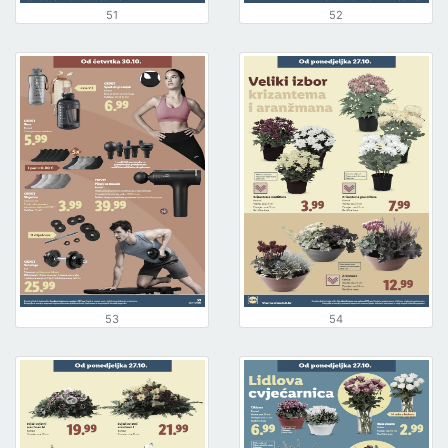
51
52
53
54