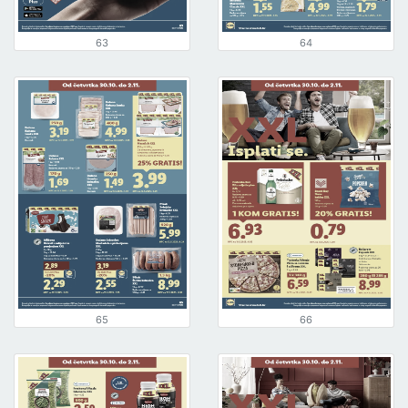
63
64
65
66