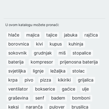
U ovom katalogu možete pronaći:
hlače
majica
tajice
jabuka
rajčica
borovnica
kivi
kupus
kuhinja
sokovnik
grudnjak
miš
stopalice
baterija
kompresor
prijenosna baterija
svjetiljka
lignje
ležaljka
stolac
krpa
pivo
pizza
kikiriki
grijalica
ventilator
bokserice
gaćice
ulje
graševina
senf
badem
bomboni
keksi
naranča
pulover
brusilica