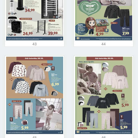
43
44
45
46