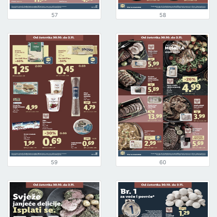
57
58
59
60