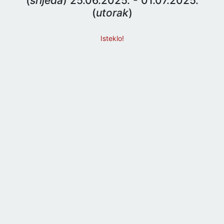
(
srijeda
) 25.06.2025. - 01.07.2025.
(
utorak
)
Isteklo!