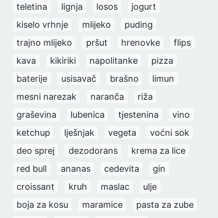
teletina
lignja
losos
jogurt
kiselo vrhnje
mlijeko
puding
trajno mlijeko
pršut
hrenovke
flips
kava
kikiriki
napolitanke
pizza
baterije
usisavač
brašno
limun
mesni narezak
naranča
riža
graševina
lubenica
tjestenina
vino
ketchup
lješnjak
vegeta
voćni sok
deo sprej
dezodorans
krema za lice
red bull
ananas
cedevita
gin
croissant
kruh
maslac
ulje
boja za kosu
maramice
pasta za zube