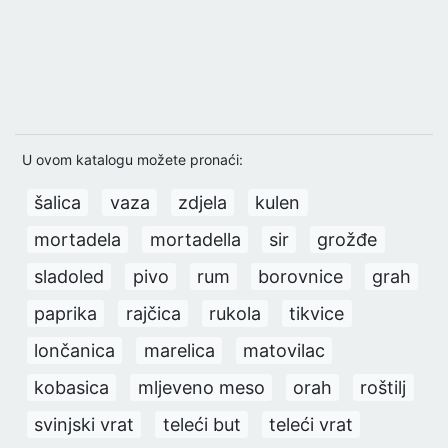
U ovom katalogu možete pronaći:
šalica
vaza
zdjela
kulen
mortadela
mortadella
sir
grožđe
sladoled
pivo
rum
borovnice
grah
paprika
rajčica
rukola
tikvice
lončanica
marelica
matovilac
kobasica
mljeveno meso
orah
roštilj
svinjski vrat
teleći but
teleći vrat