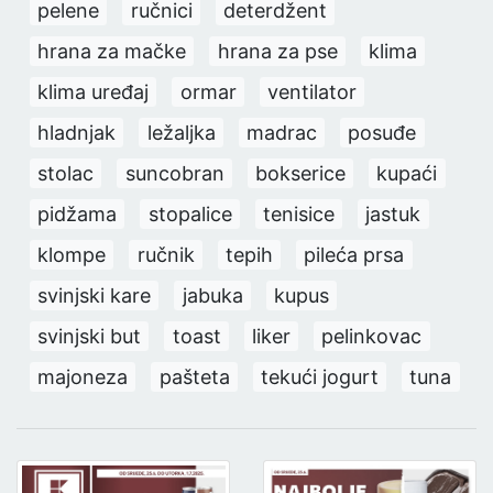
pelene
ručnici
deterdžent
hrana za mačke
hrana za pse
klima
klima uređaj
ormar
ventilator
hladnjak
ležaljka
madrac
posuđe
stolac
suncobran
bokserice
kupaći
pidžama
stopalice
tenisice
jastuk
klompe
ručnik
tepih
pileća prsa
svinjski kare
jabuka
kupus
svinjski but
toast
liker
pelinkovac
majoneza
pašteta
tekući jogurt
tuna