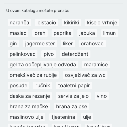
U ovom katalogu možete pronaći:
naranča
pistacio
kikiriki
kiselo vrhnje
maslac
orah
paprika
jabuka
limun
gin
jagermeister
liker
orahovac
pelinkovac
pivo
deterdžent
gel za odčepljivanje odvoda
maramice
omekšivač za rublje
osvježivač za wc
posuđe
ručnik
toaletni papir
daska za rezanje
servis za jelo
vino
hrana za mačke
hrana za pse
maslinovo ulje
tjestenina
ulje