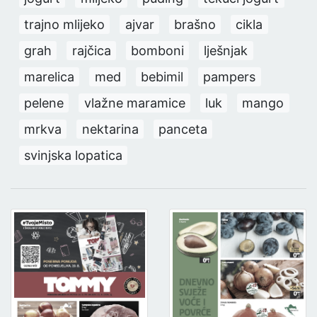
trajno mlijeko
ajvar
brašno
cikla
grah
rajčica
bomboni
lješnjak
marelica
med
bebimil
pampers
pelene
vlažne maramice
luk
mango
mrkva
nektarina
panceta
svinjska lopatica