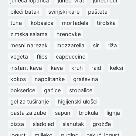
juneća lopatica
juneći vrat
juneći but
pileći batak
svinjski kare
pašteta
tuna
kobasica
mortadela
tirolska
zimska salama
hrenovke
mesni narezak
mozzarella
sir
riža
vegeta
flips
cappuccino
instant kava
kava
kruh
raid
keksi
kokos
napolitanke
graševina
bokserice
gaćice
stopalice
gel za tuširanje
higijenski ulošci
pasta za zube
sapun
brokula
lignja
pizza
sladoled
slanutak
grožđe
jogurt
mlijeko
puding
tekući jogurt