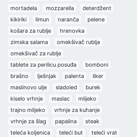
mortadela
mozzarella
deterdžent
kikiriki
limun
naranča
pelene
košara za rublje
hrenovka
zimska salama
omekšivač rublja
omekšivač za rublje
tablete za perilicu posuđa
bomboni
brašno
lješnjak
palenta
liker
maslinovo ulje
sladoled
burek
kiselo vrhnje
maslac
mlijeko
trajno mlijeko
vrhnje za kuhanje
vrhnje za šlag
papalina
steak
teleća koljenica
teleći but
teleći vrat