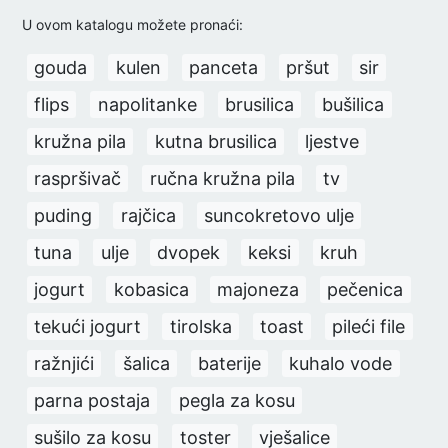
U ovom katalogu možete pronaći:
gouda
kulen
panceta
pršut
sir
flips
napolitanke
brusilica
bušilica
kružna pila
kutna brusilica
ljestve
raspršivač
ručna kružna pila
tv
puding
rajčica
suncokretovo ulje
tuna
ulje
dvopek
keksi
kruh
jogurt
kobasica
majoneza
pečenica
tekući jogurt
tirolska
toast
pileći file
ražnjići
šalica
baterije
kuhalo vode
parna postaja
pegla za kosu
sušilo za kosu
toster
vješalice