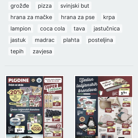
grožđe
pizza
svinjski but
hrana za mačke
hrana za pse
krpa
lampion
coca cola
tava
jastučnica
jastuk
madrac
plahta
posteljina
tepih
zavjesa