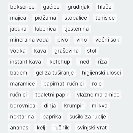
bokserice
gaćice
grudnjak
hlače
majica
pidžama
stopalice
tenisice
jabuka
lubenica
tjestenina
mineralna voda
pivo
vino
voćni sok
vodka
kava
graševina
stol
instant kava
ketchup
med
riža
badem
gel za tuširanje
higijenski ulošci
maramice
papirnati ručnici
role
ručnici
toaletni papir
vlažne maramice
borovnica
dinja
krumpir
mrkva
nektarina
paprika
sušilo za rublje
ananas
kelj
ručnik
svinjski vrat