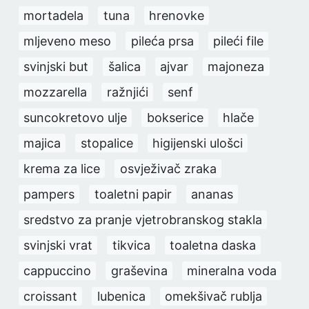
mortadela
tuna
hrenovke
mljeveno meso
pileća prsa
pileći file
svinjski but
šalica
ajvar
majoneza
mozzarella
ražnjići
senf
suncokretovo ulje
bokserice
hlače
majica
stopalice
higijenski ulošci
krema za lice
osvježivač zraka
pampers
toaletni papir
ananas
sredstvo za pranje vjetrobranskog stakla
svinjski vrat
tikvica
toaletna daska
cappuccino
graševina
mineralna voda
croissant
lubenica
omekšivač rublja