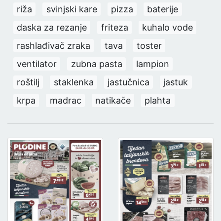
riža
svinjski kare
pizza
baterije
daska za rezanje
friteza
kuhalo vode
rashlađivač zraka
tava
toster
ventilator
zubna pasta
lampion
roštilj
staklenka
jastučnica
jastuk
krpa
madrac
natikače
plahta