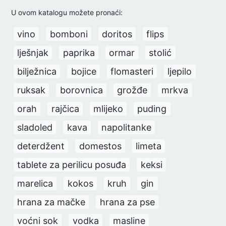
U ovom katalogu možete pronaći:
vino
bomboni
doritos
flips
lješnjak
paprika
ormar
stolić
bilježnica
bojice
flomasteri
ljepilo
ruksak
borovnica
grožđe
mrkva
orah
rajčica
mlijeko
puding
sladoled
kava
napolitanke
deterdžent
domestos
limeta
tablete za perilicu posuđa
keksi
marelica
kokos
kruh
gin
hrana za mačke
hrana za pse
voćni sok
vodka
masline