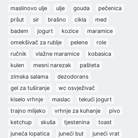
maslinovo ulje
ulje
gouda
pečenica
pršut
sir
brašno
cikla
med
badem
jogurt
kozice
maramice
omekšivač za rublje
pelene
role
ručnik
vlažne maramice
kobasica
kulen
mesni narezak
pašteta
zimska salama
dezodorans
gel za tuširanje
wc osvježivač
kiselo vrhnje
maslac
tekući jogurt
trajno mlijeko
vrhnje za kuhanje
pivo
ketchup
skuša
tjestenina
toast
juneća lopatica
juneći but
juneći vrat