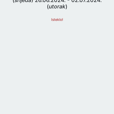
(
srijeda
) 26.06.2024. - 02.07.2024.
(
utorak
)
Isteklo!