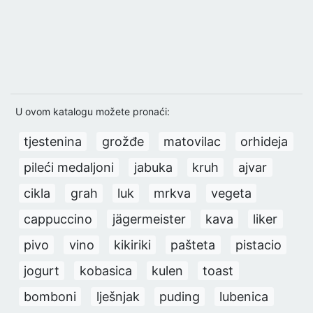
U ovom katalogu možete pronaći:
tjestenina
grožđe
matovilac
orhideja
pileći medaljoni
jabuka
kruh
ajvar
cikla
grah
luk
mrkva
vegeta
cappuccino
jägermeister
kava
liker
pivo
vino
kikiriki
pašteta
pistacio
jogurt
kobasica
kulen
toast
bomboni
lješnjak
puding
lubenica