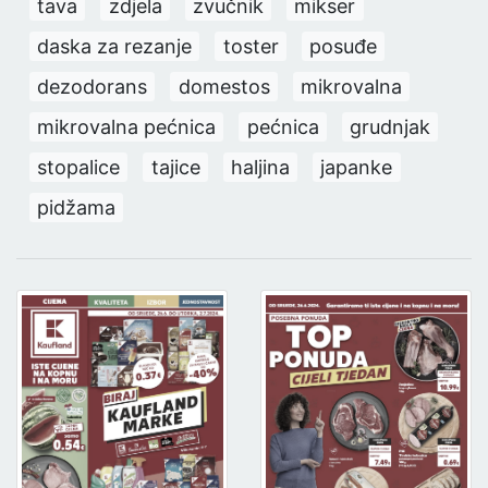
tava
zdjela
zvučnik
mikser
daska za rezanje
toster
posuđe
dezodorans
domestos
mikrovalna
mikrovalna pećnica
pećnica
grudnjak
stopalice
tajice
haljina
japanke
pidžama