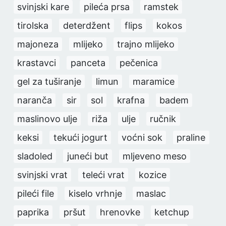
svinjski kare
pileća prsa
ramstek
tirolska
deterdžent
flips
kokos
majoneza
mlijeko
trajno mlijeko
krastavci
panceta
pečenica
gel za tuširanje
limun
maramice
naranča
sir
sol
krafna
badem
maslinovo ulje
riža
ulje
ručnik
keksi
tekući jogurt
voćni sok
praline
sladoled
juneći but
mljeveno meso
svinjski vrat
teleći vrat
kozice
pileći file
kiselo vrhnje
maslac
paprika
pršut
hrenovke
ketchup