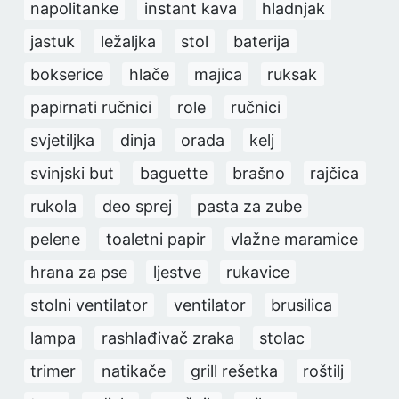
napolitanke
instant kava
hladnjak
jastuk
ležaljka
stol
baterija
bokserice
hlače
majica
ruksak
papirnati ručnici
role
ručnici
svjetiljka
dinja
orada
kelj
svinjski but
baguette
brašno
rajčica
rukola
deo sprej
pasta za zube
pelene
toaletni papir
vlažne maramice
hrana za pse
ljestve
rukavice
stolni ventilator
ventilator
brusilica
lampa
rashlađivač zraka
stolac
trimer
natikače
grill rešetka
roštilj