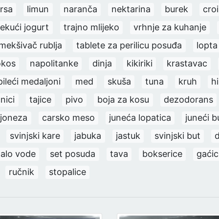
prsa
limun
naranča
nektarina
burek
cro
tekući jogurt
trajno mlijeko
vrhnje za kuhanje
mekšivač rublja
tablete za perilicu posuđa
lopta
okos
napolitanke
dinja
kikiriki
krastavac
pileći medaljoni
med
skuša
tuna
kruh
hi
nici
tajice
pivo
boja za kosu
dezodorans
joneza
carsko meso
juneća lopatica
juneći b
svinjski kare
jabuka
jastuk
svinjski but
alo vode
set posuda
tava
bokserice
gaći
ručnik
stopalice