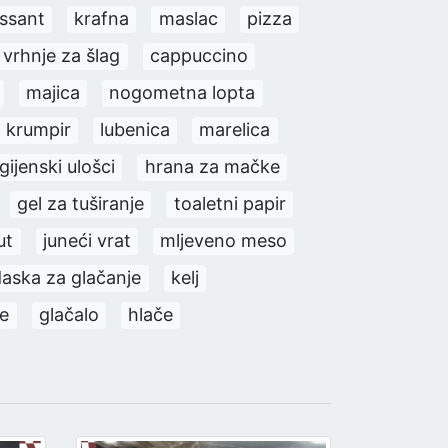
issant
krafna
maslac
pizza
vrhnje za šlag
cappuccino
majica
nogometna lopta
krumpir
lubenica
marelica
gijenski ulošci
hrana za mačke
gel za tuširanje
toaletni papir
ut
juneći vrat
mljeveno meso
daska za glačanje
kelj
ce
glačalo
hlače