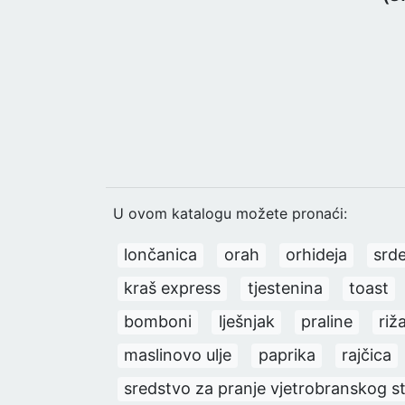
U ovom katalogu možete pronaći:
lončanica
orah
orhideja
srde
kraš express
tjestenina
toast
bomboni
lješnjak
praline
riž
maslinovo ulje
paprika
rajčica
sredstvo za pranje vjetrobranskog s