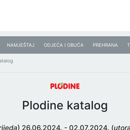
NAMJEŠTAJ
ODJEĆA I OBUĆA
PREHRANA
T
atalog
Plodine katalog
rijeda
) 26.06.2024. - 02.07.2024. (
utor