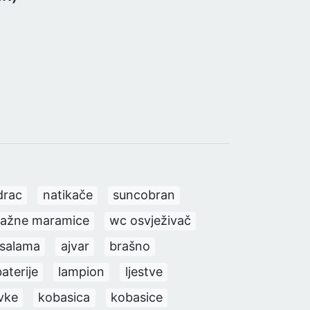
drac
natikače
suncobran
lažne maramice
wc osvježivač
 salama
ajvar
brašno
aterije
lampion
ljestve
vke
kobasica
kobasice