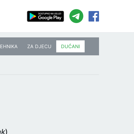
EHNIKA
ZA DJECU
DUĆANI
ak
)