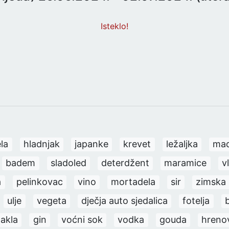
Isteklo!
la
hladnjak
japanke
krevet
ležaljka
ma
badem
sladoled
deterdžent
maramice
v
a
pelinkovac
vino
mortadela
sir
zimska
ulje
vegeta
dječja auto sjedalica
fotelja
b
takla
gin
voćni sok
vodka
gouda
hreno