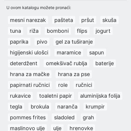
U ovom katalogu možete pronaći:
mesni narezak
pašteta
pršut
skuša
tuna
riža
bomboni
flips
jogurt
paprika
pivo
gel za tuširanje
higijenski ulošci
maramice
sapun
deterdžent
omekšivač rublja
baterije
hrana za mačke
hrana za pse
papirnati ručnici
role
ručnici
rukavice
toaletni papir
aluminijska folija
tegla
brokula
naranča
krumpir
pommes frites
sladoled
grah
maslinovo ulje
ulje
hrenovke