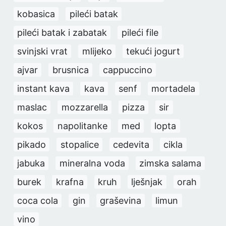
kobasica
pileći batak
pileći batak i zabatak
pileći file
svinjski vrat
mlijeko
tekući jogurt
ajvar
brusnica
cappuccino
instant kava
kava
senf
mortadela
maslac
mozzarella
pizza
sir
kokos
napolitanke
med
lopta
pikado
stopalice
cedevita
cikla
jabuka
mineralna voda
zimska salama
burek
krafna
kruh
lješnjak
orah
coca cola
gin
graševina
limun
vino