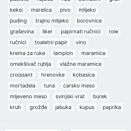
keksi
marelica
pivo
mlijeko
puding
trajno mlijeko
borovnice
graševina
liker
papirnati ručnici
role
ručnici
toaletni papir
vino
krema za ruke
lampion
maramice
omekšivač rublja
vlažne maramice
croissant
hrenovke
kobasica
mortadela
tuna
carsko meso
mljeveno meso
svinjski vrat
burek
kruh
grožđe
jabuka
kupus
paprika