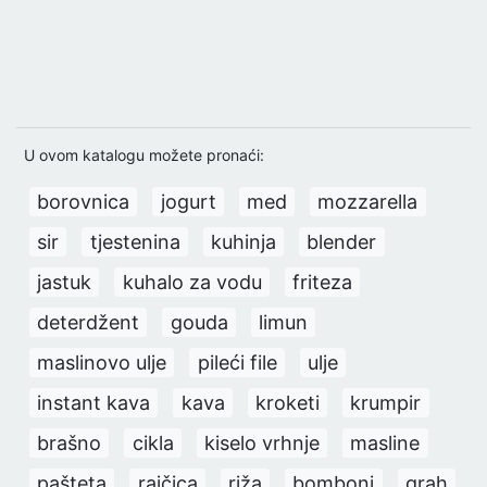
U ovom katalogu možete pronaći:
borovnica
jogurt
med
mozzarella
sir
tjestenina
kuhinja
blender
jastuk
kuhalo za vodu
friteza
deterdžent
gouda
limun
maslinovo ulje
pileći file
ulje
instant kava
kava
kroketi
krumpir
brašno
cikla
kiselo vrhnje
masline
pašteta
rajčica
riža
bomboni
grah