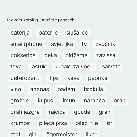
U ovom katalogu možete pronaći:
baterija
baterije
slušalice
smartphone
svjetiljka
tv
zvučnik
bokserice
deka
pidžama
zavjesa
tava
jastuk
kuhalo za vodu
salvete
deterdžent
flips
kava
paprika
vino
ananas
badem
brokula
grožđe
kupus
limun
naranča
orah
orah jezgra
rajčica
gouda
grah
krumpir
pileća prsa
pileći file
sir
stol
gin
jägermeister
liker