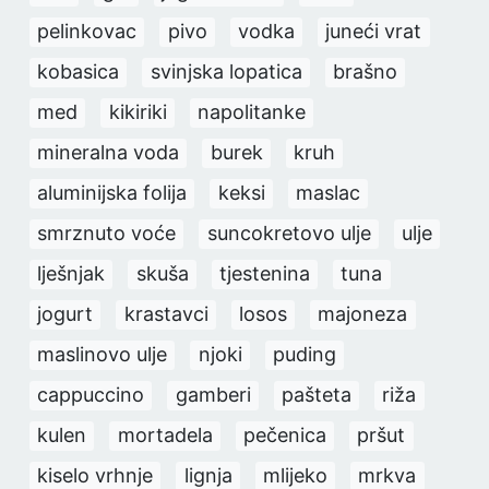
pelinkovac
pivo
vodka
juneći vrat
kobasica
svinjska lopatica
brašno
med
kikiriki
napolitanke
mineralna voda
burek
kruh
aluminijska folija
keksi
maslac
smrznuto voće
suncokretovo ulje
ulje
lješnjak
skuša
tjestenina
tuna
jogurt
krastavci
losos
majoneza
maslinovo ulje
njoki
puding
cappuccino
gamberi
pašteta
riža
kulen
mortadela
pečenica
pršut
kiselo vrhnje
lignja
mlijeko
mrkva