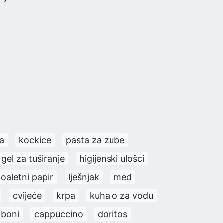
a
kockice
pasta za zube
gel za tuširanje
higijenski ulošci
toaletni papir
lješnjak
med
cvijeće
krpa
kuhalo za vodu
boni
cappuccino
doritos