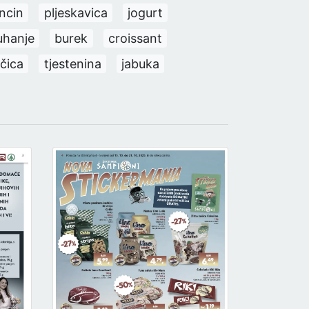
ncin
pljeskavica
jogurt
uhanje
burek
croissant
jčica
tjestenina
jabuka