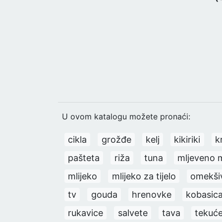
U ovom katalogu možete pronaći:
cikla
grožđe
kelj
kikiriki
k
pašteta
riža
tuna
mljeveno 
mlijeko
mlijeko za tijelo
omekšiv
tv
gouda
hrenovke
kobasic
rukavice
salvete
tava
tekuće