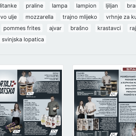
litanke
praline
lampa
lampion
ljiljan
bra
vo ulje
mozzarella
trajno mlijeko
vrhnje za k
pommes frites
ajvar
brašno
krastavci
ra
svinjska lopatica