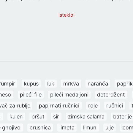
Isteklo!
rumpir
kupus
luk
mrkva
naranča
paprik
meso
pileći file
pileći medaljoni
deterdžent
ač za rublje
papirnati ručnici
role
ručnici
a
kulen
pršut
sir
zimska salama
baterije
 gnojivo
brusnica
limeta
limun
ulje
bom