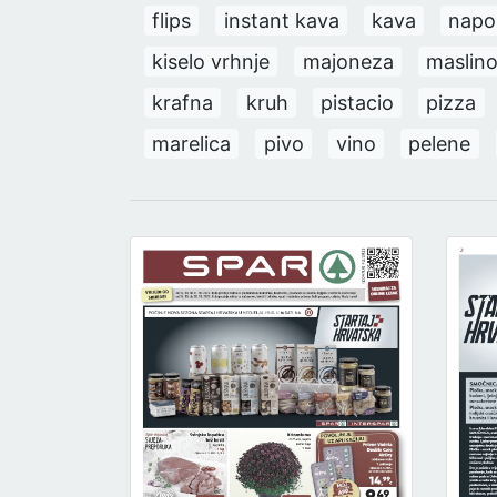
flips
instant kava
kava
napo
kiselo vrhnje
majoneza
maslino
krafna
kruh
pistacio
pizza
marelica
pivo
vino
pelene