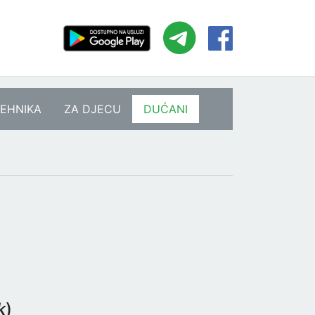
EHNIKA
ZA DJECU
DUĆANI
k
)