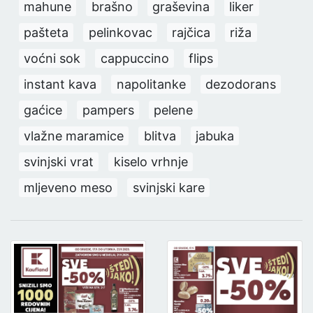
mahune
brašno
graševina
liker
pašteta
pelinkovac
rajčica
riža
voćni sok
cappuccino
flips
instant kava
napolitanke
dezodorans
gaćice
pampers
pelene
vlažne maramice
blitva
jabuka
svinjski vrat
kiselo vrhnje
mljeveno meso
svinjski kare