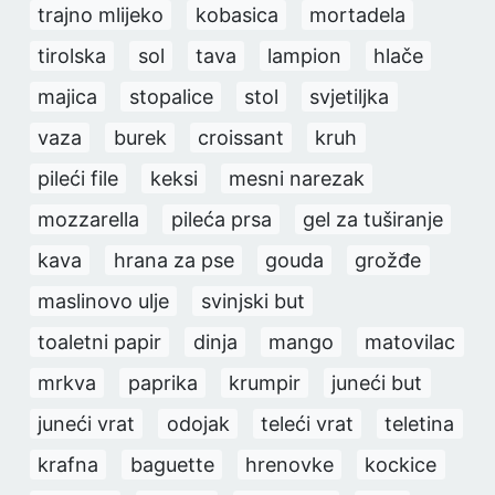
trajno mlijeko
kobasica
mortadela
tirolska
sol
tava
lampion
hlače
majica
stopalice
stol
svjetiljka
vaza
burek
croissant
kruh
pileći file
keksi
mesni narezak
mozzarella
pileća prsa
gel za tuširanje
kava
hrana za pse
gouda
grožđe
maslinovo ulje
svinjski but
toaletni papir
dinja
mango
matovilac
mrkva
paprika
krumpir
juneći but
juneći vrat
odojak
teleći vrat
teletina
krafna
baguette
hrenovke
kockice