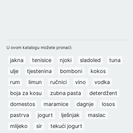
U ovom katalogu možete pronaći:
jakna
tenisice
njoki
sladoled
tuna
ulje
tjestenina
bomboni
kokos
rum
limun
ručnici
vino
vodka
boja za kosu
zubna pasta
deterdžent
domestos
maramice
dagnje
losos
pastrva
jogurt
lješnjak
maslac
mlijeko
sir
tekući jogurt