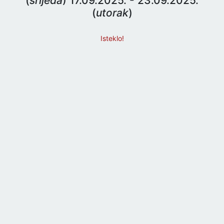
(
srijeda
) 17.09.2025. - 23.09.2025.
(
utorak
)
Isteklo!