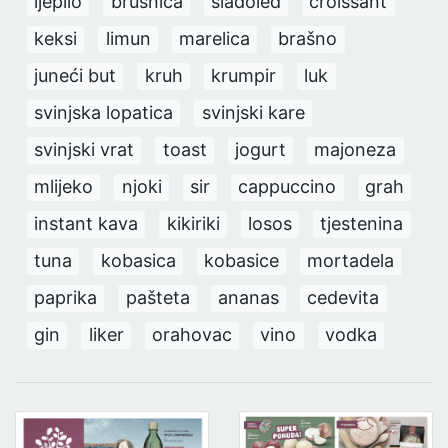
ljepilo
brusnica
sladoled
croissant
keksi
limun
marelica
brašno
juneći but
kruh
krumpir
luk
svinjska lopatica
svinjski kare
svinjski vrat
toast
jogurt
majoneza
mlijeko
njoki
sir
cappuccino
grah
instant kava
kikiriki
losos
tjestenina
tuna
kobasica
kobasice
mortadela
paprika
pašteta
ananas
cedevita
gin
liker
orahovac
vino
vodka