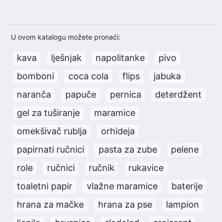
U ovom katalogu možete pronaći:
kava
lješnjak
napolitanke
pivo
bomboni
coca cola
flips
jabuka
naranča
papuče
pernica
deterdžent
gel za tuširanje
maramice
omekšivač rublja
orhideja
papirnati ručnici
pasta za zube
pelene
role
ručnici
ručnik
rukavice
toaletni papir
vlažne maramice
baterije
hrana za mačke
hrana za pse
lampion