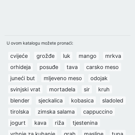
U ovom katalogu možete pronaći:
cvijeće
grožđe
luk
mango
mrkva
orhideja
posuđe
tava
carsko meso
juneći but
mljeveno meso
odojak
svinjski vrat
mortadela
sir
kruh
blender
sjeckalica
kobasica
sladoled
tirolska
zimska salama
cappuccino
jogurt
kava
riža
tjestenina
vrhnje za kuhanje
grah
masline
tuna