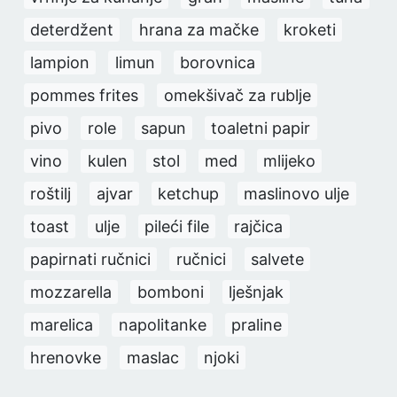
deterdžent
hrana za mačke
kroketi
lampion
limun
borovnica
pommes frites
omekšivač za rublje
pivo
role
sapun
toaletni papir
vino
kulen
stol
med
mlijeko
roštilj
ajvar
ketchup
maslinovo ulje
toast
ulje
pileći file
rajčica
papirnati ručnici
ručnici
salvete
mozzarella
bomboni
lješnjak
marelica
napolitanke
praline
hrenovke
maslac
njoki