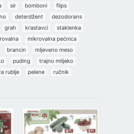
a
sir
bomboni
flips
ino
deterdžent
dezodorans
grah
krastavci
staklenka
rovalna
mikrovalna pećnica
brancin
mljeveno meso
ko
puding
trajno mlijeko
a rublje
pelene
ručnik