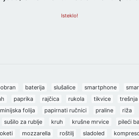
Isteklo!
cobran
baterija
slušalice
smartphone
smar
ah
paprika
rajčica
rukola
tikvice
trešnja
minijska folija
papirnati ručnici
praline
riža
sušilo za rublje
kruh
krušne mrvice
pileći b
oketi
mozzarella
roštilj
sladoled
kompres