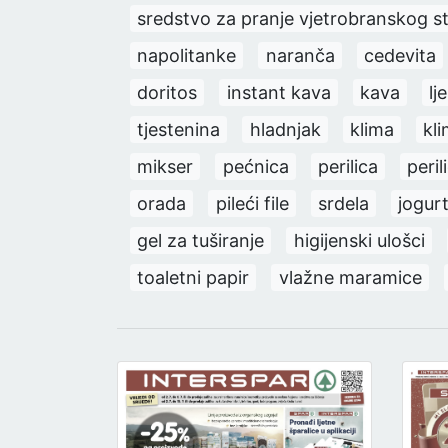
sredstvo za pranje vjetrobranskog s
napolitanke
naranča
cedevita
doritos
instant kava
kava
lj
tjestenina
hladnjak
klima
kl
mikser
pećnica
perilica
peril
orada
pileći file
srdela
jogur
gel za tuširanje
higijenski ulošci
toaletni papir
vlažne maramice