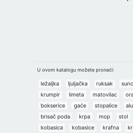
U ovom katalogu možete pronaći:
ležaljka
ljuljačka
ruksak
sun
krumpir
limeta
matovilac
or
bokserice
gaće
stopalice
alu
brisač poda
krpa
mop
stol
kobasica
kobasice
krafna
kr