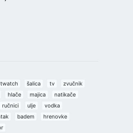
twatch
šalica
tv
zvučnik
hlače
majica
natikače
ručnici
ulje
vodka
atak
badem
hrenovke
or