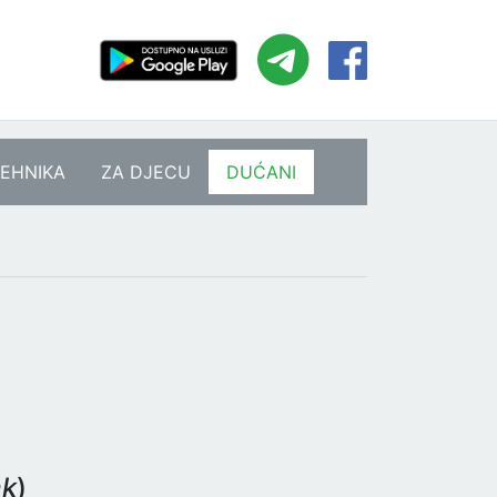
EHNIKA
ZA DJECU
DUĆANI
ak
)