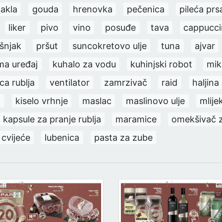
takla
gouda
hrenovka
pečenica
pileća prs
liker
pivo
vino
posuđe
tava
cappucc
ešnjak
pršut
suncokretovo ulje
tuna
ajvar
ima uređaj
kuhalo za vodu
kuhinjski robot
mik
ica rublja
ventilator
zamrzivač
raid
haljina
t
kiselo vrhnje
maslac
maslinovo ulje
mlije
kapsule za pranje rublja
maramice
omekšivač z
cvijeće
lubenica
pasta za zube