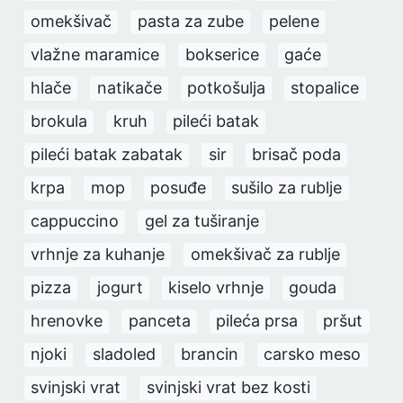
omekšivač
pasta za zube
pelene
vlažne maramice
bokserice
gaće
hlače
natikače
potkošulja
stopalice
brokula
kruh
pileći batak
pileći batak zabatak
sir
brisač poda
krpa
mop
posuđe
sušilo za rublje
cappuccino
gel za tuširanje
vrhnje za kuhanje
omekšivač za rublje
pizza
jogurt
kiselo vrhnje
gouda
hrenovke
panceta
pileća prsa
pršut
njoki
sladoled
brancin
carsko meso
svinjski vrat
svinjski vrat bez kosti