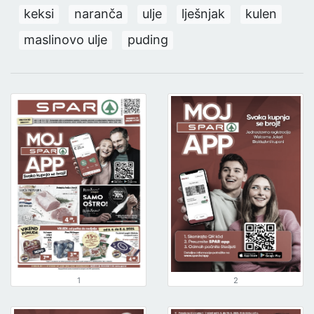
keksi
naranča
ulje
lješnjak
kulen
maslinovo ulje
puding
1
2