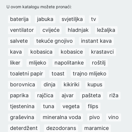
U ovom katalogu možete pronaći:
baterija
jabuka
svjetiljka
tv
ventilator
cvijeće
hladnjak
ležaljka
salvete
tekuće gnojivo
instant kava
kava
kobasica
kobasice
krastavci
liker
mlijeko
napolitanke
roštilj
toaletni papir
toast
trajno mlijeko
borovnica
dinja
kikiriki
kupus
paprika
rajčica
ajvar
pašteta
riža
tjestenina
tuna
vegeta
flips
graševina
mineralna voda
pivo
vino
deterdžent
dezodorans
maramice