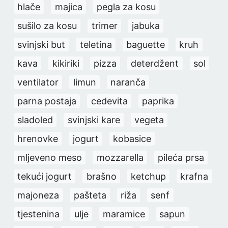
hlače
majica
pegla za kosu
sušilo za kosu
trimer
jabuka
svinjski but
teletina
baguette
kruh
kava
kikiriki
pizza
deterdžent
sol
ventilator
limun
naranča
parna postaja
cedevita
paprika
sladoled
svinjski kare
vegeta
hrenovke
jogurt
kobasice
mljeveno meso
mozzarella
pileća prsa
tekući jogurt
brašno
ketchup
krafna
majoneza
pašteta
riža
senf
tjestenina
ulje
maramice
sapun