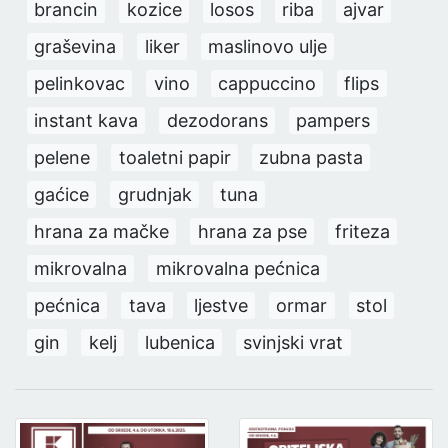
brancin
kozice
losos
riba
ajvar
graševina
liker
maslinovo ulje
pelinkovac
vino
cappuccino
flips
instant kava
dezodorans
pampers
pelene
toaletni papir
zubna pasta
gaćice
grudnjak
tuna
hrana za mačke
hrana za pse
friteza
mikrovalna
mikrovalna pećnica
pećnica
tava
ljestve
ormar
stol
gin
kelj
lubenica
svinjski vrat