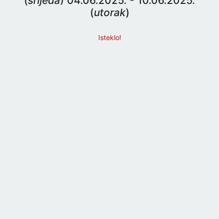
(
srijeda
) 04.06.2025. - 10.06.2025.
(
utorak
)
Isteklo!