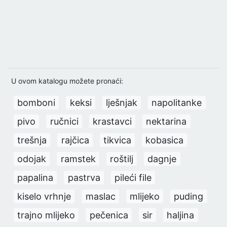
U ovom katalogu možete pronaći:
bomboni
keksi
lješnjak
napolitanke
pivo
ručnici
krastavci
nektarina
trešnja
rajčica
tikvica
kobasica
odojak
ramstek
roštilj
dagnje
papalina
pastrva
pileći file
kiselo vrhnje
maslac
mlijeko
puding
trajno mlijeko
pečenica
sir
haljina