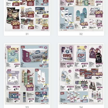
31
32
33
34