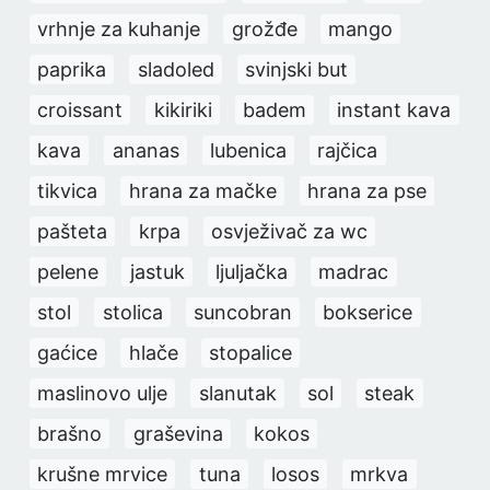
vrhnje za kuhanje
grožđe
mango
paprika
sladoled
svinjski but
croissant
kikiriki
badem
instant kava
kava
ananas
lubenica
rajčica
tikvica
hrana za mačke
hrana za pse
pašteta
krpa
osvježivač za wc
pelene
jastuk
ljuljačka
madrac
stol
stolica
suncobran
bokserice
gaćice
hlače
stopalice
maslinovo ulje
slanutak
sol
steak
brašno
graševina
kokos
krušne mrvice
tuna
losos
mrkva