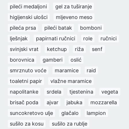
pileći medaljoni
gel za tuširanje
higijenski ulošci
mljeveno meso
pileća prsa
pileći batak
bomboni
lješnjak
papirnati ručnici
role
ručnici
svinjski vrat
ketchup
riža
senf
borovnica
gamberi
oslić
smrznuto voće
maramice
raid
toaletni papir
vlažne maramice
napolitanke
srdela
tjestenina
vegeta
brisač poda
ajvar
jabuka
mozzarella
suncokretovo ulje
glačalo
lampion
sušilo za kosu
sušilo za rublje