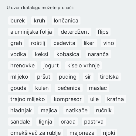
U ovom katalogu možete pronaći:
burek
kruh
lončanica
aluminijska folija
deterdžent
flips
grah
roštilj
cedevita
liker
vino
vodka
keksi
kobasica
naranča
hrenovke
jogurt
kiselo vrhnje
mlijeko
pršut
puding
sir
tirolska
gouda
kulen
pečenica
maslac
trajno mlijeko
kompresor
ulje
krafna
hladnjak
majica
natikače
ručnik
sandale
lignja
orada
pastrva
omekšivač za rublje
majoneza
njoki