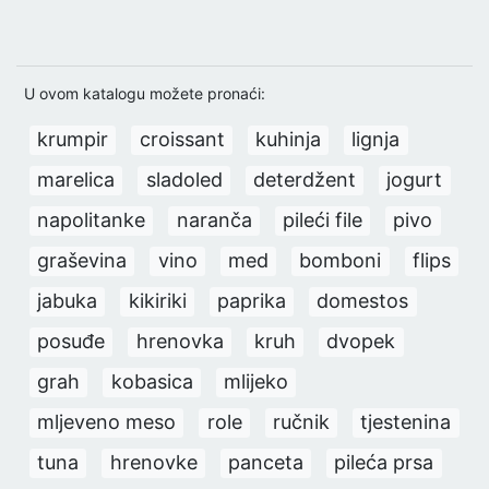
U ovom katalogu možete pronaći:
krumpir
croissant
kuhinja
lignja
marelica
sladoled
deterdžent
jogurt
napolitanke
naranča
pileći file
pivo
graševina
vino
med
bomboni
flips
jabuka
kikiriki
paprika
domestos
posuđe
hrenovka
kruh
dvopek
grah
kobasica
mlijeko
mljeveno meso
role
ručnik
tjestenina
tuna
hrenovke
panceta
pileća prsa