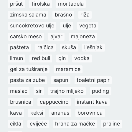
pršut
tirolska
mortadela
zimska salama
brašno
riža
suncokretovo ulje
ulje
vegeta
carsko meso
ajvar
majoneza
pašteta
rajčica
skuša
lješnjak
limun
red bull
gin
vodka
gel za tuširanje
maramice
pasta za zube
sapun
toaletni papir
maslac
sir
trajno mlijeko
puding
brusnica
cappuccino
instant kava
kava
keksi
ananas
borovnica
cikla
cvijeće
hrana za mačke
praline