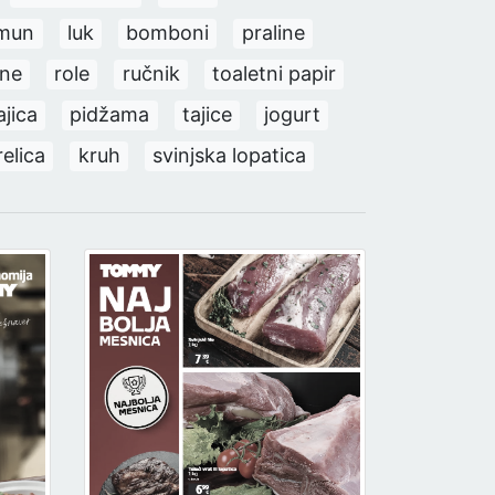
imun
luk
bomboni
praline
ene
role
ručnik
toaletni papir
jica
pidžama
tajice
jogurt
elica
kruh
svinjska lopatica