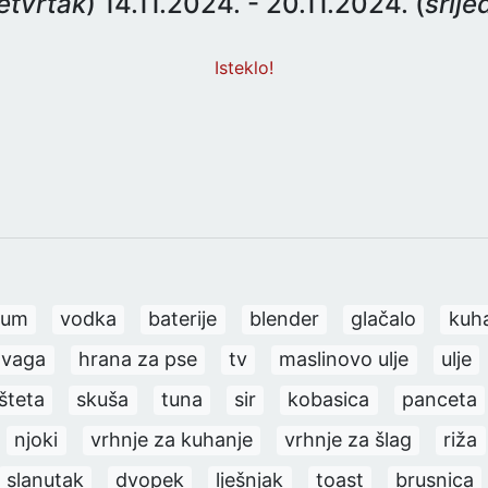
etvrtak
) 14.11.2024. - 20.11.2024. (
srije
Isteklo!
rum
vodka
baterije
blender
glačalo
kuh
vaga
hrana za pse
tv
maslinovo ulje
ulje
šteta
skuša
tuna
sir
kobasica
panceta
njoki
vrhnje za kuhanje
vrhnje za šlag
riža
slanutak
dvopek
lješnjak
toast
brusnica