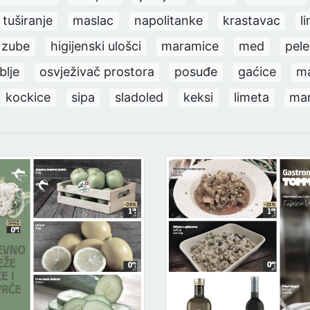
 tuširanje
maslac
napolitanke
krastavac
l
 zube
higijenski ulošci
maramice
med
pel
blje
osvježivač prostora
posuđe
gaćice
ma
kockice
sipa
sladoled
keksi
limeta
mar