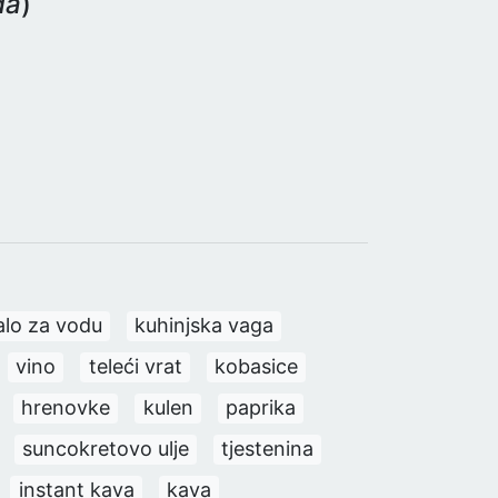
da
)
alo za vodu
kuhinjska vaga
vino
teleći vrat
kobasice
hrenovke
kulen
paprika
suncokretovo ulje
tjestenina
instant kava
kava