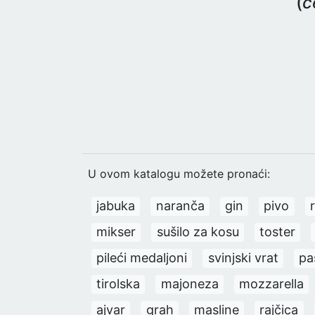
(
č
U ovom katalogu možete pronaći:
jabuka
naranča
gin
pivo
mikser
sušilo za kosu
toster
pileći medaljoni
svinjski vrat
pa
tirolska
majoneza
mozzarella
ajvar
grah
masline
rajčica