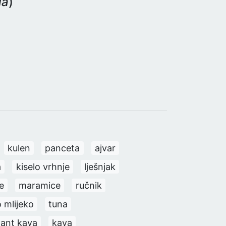
da
)
kulen
panceta
ajvar
a
kiselo vrhnje
lješnjak
e
maramice
ručnik
o mlijeko
tuna
tant kava
kava