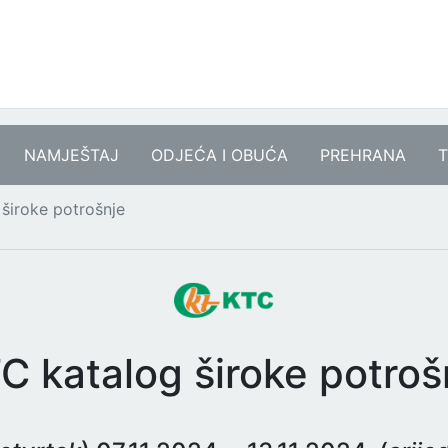
NAMJEŠTAJ
ODJEĆA I OBUĆA
PREHRANA
T
široke potrošnje
C katalog široke potroš