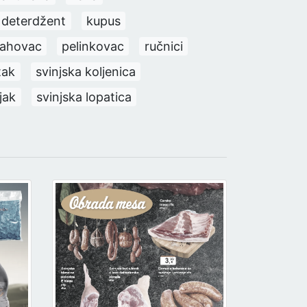
deterdžent
kupus
rahovac
pelinkovac
ručnici
tak
svinjska koljenica
jak
svinjska lopatica