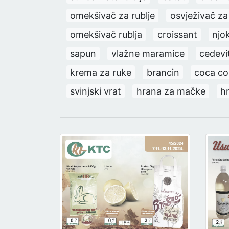
omekšivač za rublje
osvježivač z
omekšivač rublja
croissant
njok
sapun
vlažne maramice
cedevi
krema za ruke
brancin
coca co
svinjski vrat
hrana za mačke
h