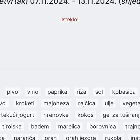
etvrtak
) 07.11.2024. - 13.11.2024. (
srije
Isteklo!
pivo
vino
paprika
riža
sol
kobasica
vci
kroketi
majoneza
rajčica
ulje
veget
tekući jogurt
hrenovke
kokos
gel za tuširanj
tirolska
badem
marelica
borovnica
trajn
ca
naranča
orah
orah jezgra
rukola
ins