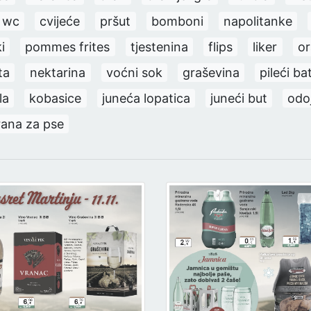
a wc
cvijeće
pršut
bomboni
napolitanke
i
pommes frites
tjestenina
flips
liker
o
ta
nektarina
voćni sok
graševina
pileći ba
la
kobasice
juneća lopatica
juneći but
odo
rana za pse