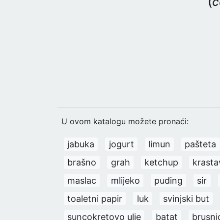
(
č
U ovom katalogu možete pronaći:
jabuka
jogurt
limun
pašteta
brašno
grah
ketchup
krasta
maslac
mlijeko
puding
sir
toaletni papir
luk
svinjski but
suncokretovo ulje
batat
brusni