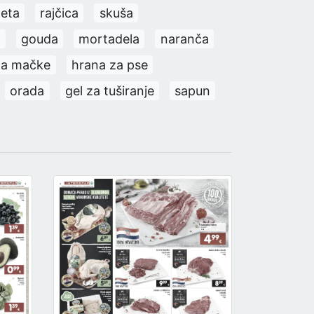
teta
rajčica
skuša
i
gouda
mortadela
naranča
za mačke
hrana za pse
orada
gel za tuširanje
sapun