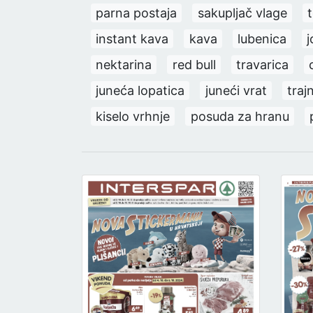
parna postaja
sakupljač vlage
instant kava
kava
lubenica
j
nektarina
red bull
travarica
juneća lopatica
juneći vrat
traj
kiselo vrhnje
posuda za hranu