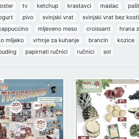
toster
tv
ketchup
krastavci
maslac
paš
ogurt
pivo
svinjski vrat
svinjski vrat bez kost
cappuccino
mljeveno meso
croissant
hrana 
no mlijeko
vrhnje za kuhanje
brancin
kozice
puding
papirnati ručnici
ručnici
sol