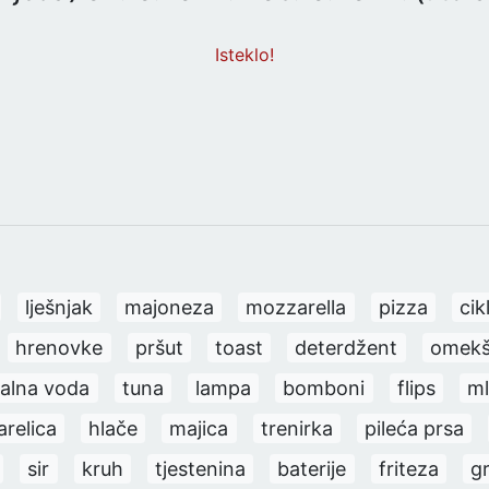
Isteklo!
lješnjak
majoneza
mozzarella
pizza
cik
hrenovke
pršut
toast
deterdžent
omekši
alna voda
tuna
lampa
bomboni
flips
ml
relica
hlače
majica
trenirka
pileća prsa
sir
kruh
tjestenina
baterije
friteza
gr