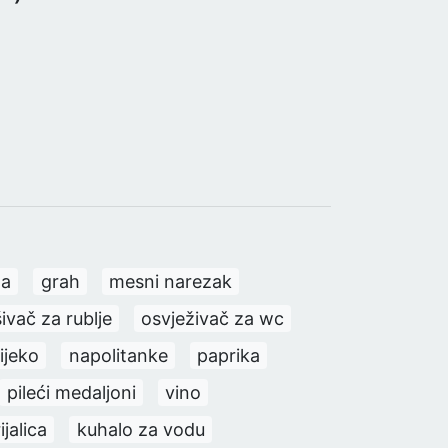
la
grah
mesni narezak
vač za rublje
osvježivač za wc
ijeko
napolitanke
paprika
pileći medaljoni
vino
ijalica
kuhalo za vodu