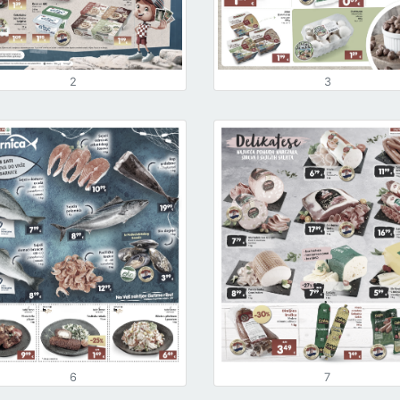
2
3
6
7