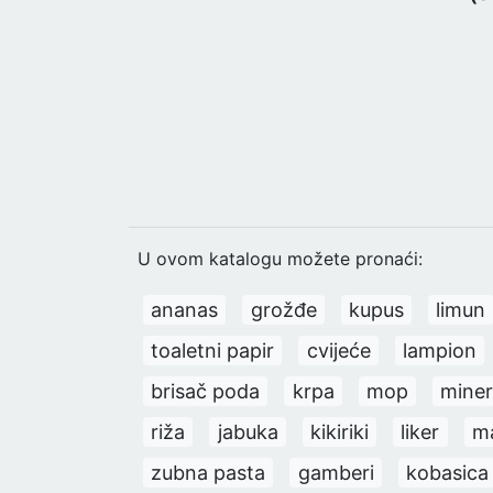
U ovom katalogu možete pronaći:
ananas
grožđe
kupus
limun
toaletni papir
cvijeće
lampion
brisač poda
krpa
mop
miner
riža
jabuka
kikiriki
liker
ma
zubna pasta
gamberi
kobasica