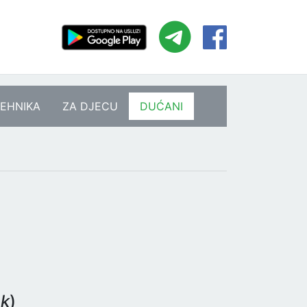
EHNIKA
ZA DJECU
DUĆANI
ak
)