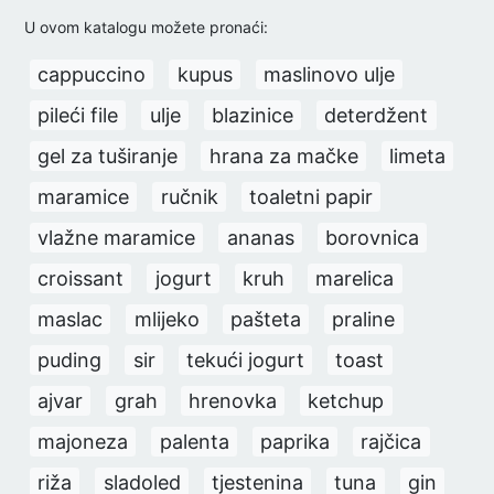
U ovom katalogu možete pronaći:
cappuccino
kupus
maslinovo ulje
pileći file
ulje
blazinice
deterdžent
gel za tuširanje
hrana za mačke
limeta
maramice
ručnik
toaletni papir
vlažne maramice
ananas
borovnica
croissant
jogurt
kruh
marelica
maslac
mlijeko
pašteta
praline
puding
sir
tekući jogurt
toast
ajvar
grah
hrenovka
ketchup
majoneza
palenta
paprika
rajčica
riža
sladoled
tjestenina
tuna
gin