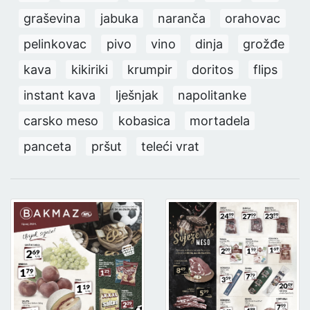
graševina
jabuka
naranča
orahovac
pelinkovac
pivo
vino
dinja
grožđe
kava
kikiriki
krumpir
doritos
flips
instant kava
lješnjak
napolitanke
carsko meso
kobasica
mortadela
panceta
pršut
teleći vrat