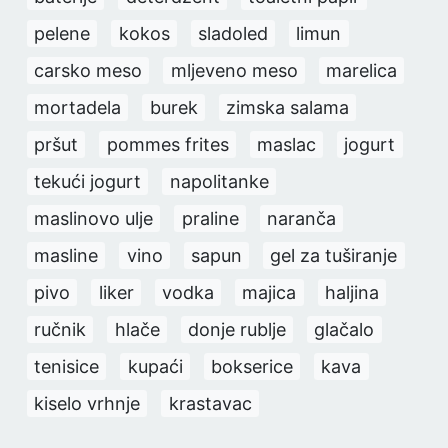
pelene
kokos
sladoled
limun
carsko meso
mljeveno meso
marelica
mortadela
burek
zimska salama
pršut
pommes frites
maslac
jogurt
tekući jogurt
napolitanke
maslinovo ulje
praline
naranča
masline
vino
sapun
gel za tuširanje
pivo
liker
vodka
majica
haljina
ručnik
hlače
donje rublje
glačalo
tenisice
kupaći
bokserice
kava
kiselo vrhnje
krastavac