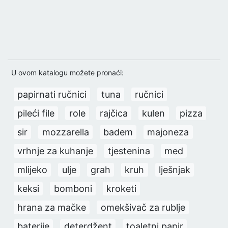
U ovom katalogu možete pronaći:
papirnati ručnici
tuna
ručnici
pileći file
role
rajčica
kulen
pizza
sir
mozzarella
badem
majoneza
vrhnje za kuhanje
tjestenina
med
mlijeko
ulje
grah
kruh
lješnjak
keksi
bomboni
kroketi
hrana za mačke
omekšivač za rublje
baterije
deterdžent
toaletni papir