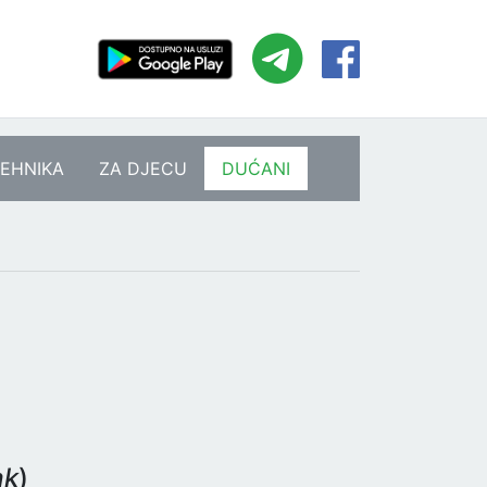
EHNIKA
ZA DJECU
DUĆANI
ak
)