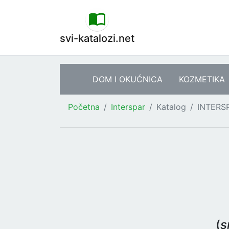
svi-katalozi.net
DOM I OKUĆNICA
KOZMETIKA
Početna
Interspar
Katalog
INTERSP
(
s