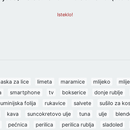
Isteklo!
aska za lice
limeta
maramice
mlijeko
mlije
a
smartphone
tv
bokserice
donje rublje
luminijska folija
rukavice
salvete
sušilo za ko
kava
suncokretovo ulje
tuna
ulje
blend
pećnica
perilica
perilica rublja
sladoled