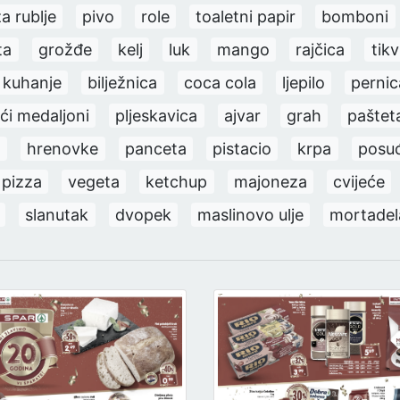
a rublje
pivo
role
toaletni papir
bomboni
ta
grožđe
kelj
luk
mango
rajčica
tikv
 kuhanje
bilježnica
coca cola
ljepilo
pernic
eći medaljoni
pljeskavica
ajvar
grah
paštet
t
hrenovke
panceta
pistacio
krpa
posu
pizza
vegeta
ketchup
majoneza
cvijeće
slanutak
dvopek
maslinovo ulje
mortadel