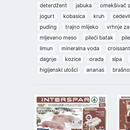
deterdžent
jabuka
omekšivač z
jogurt
kobasica
kruh
cedevi
puding
trajno mlijeko
vrhnje za
mljeveno meso
pileći batak
pil
limun
mineralna voda
croissan
dagnje
kozice
orada
sipa
higijenski ulošci
ananas
brašno