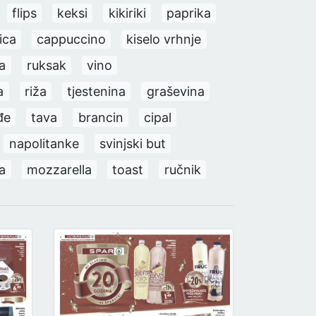
flips
keksi
kikiriki
paprika
ica
cappuccino
kiselo vrhnje
a
ruksak
vino
a
riža
tjestenina
graševina
đe
tava
brancin
cipal
napolitanke
svinjski but
a
mozzarella
toast
ručnik