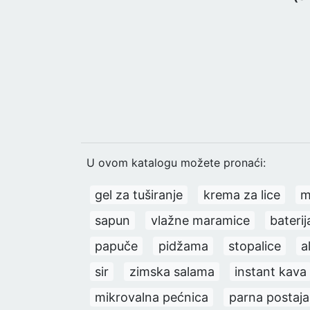
U ovom katalogu možete pronaći:
gel za tuširanje
krema za lice
m
sapun
vlažne maramice
baterij
papuče
pidžama
stopalice
a
sir
zimska salama
instant kava
mikrovalna pećnica
parna postaja