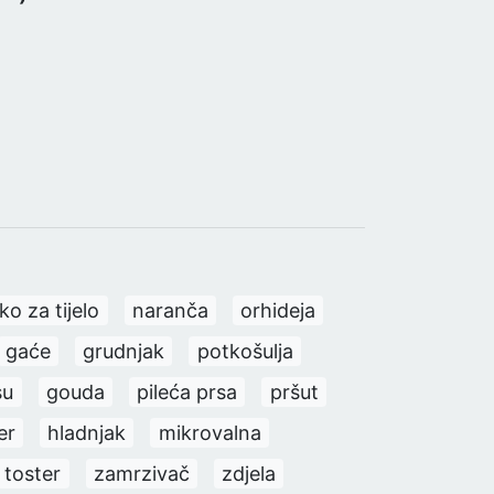
ko za tijelo
naranča
orhideja
gaće
grudnjak
potkošulja
su
gouda
pileća prsa
pršut
er
hladnjak
mikrovalna
toster
zamrzivač
zdjela