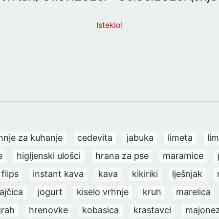
Isteklo!
hnje za kuhanje
cedevita
jabuka
limeta
li
e
higijenski ulošci
hrana za pse
maramice
flips
instant kava
kava
kikiriki
lješnjak
rajčica
jogurt
kiselo vrhnje
kruh
marelica
grah
hrenovke
kobasica
krastavci
majone