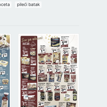
nceta
pileći batak