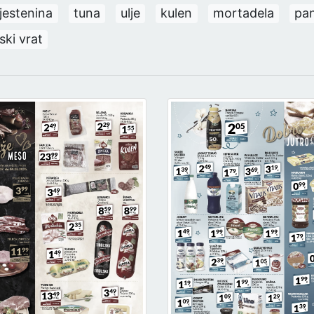
tjestenina
tuna
ulje
kulen
mortadela
pa
ski vrat