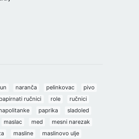
mun
naranča
pelinkovac
pivo
papirnati ručnici
role
ručnici
napolitanke
paprika
sladoled
maslac
med
mesni narezak
za
masline
maslinovo ulje