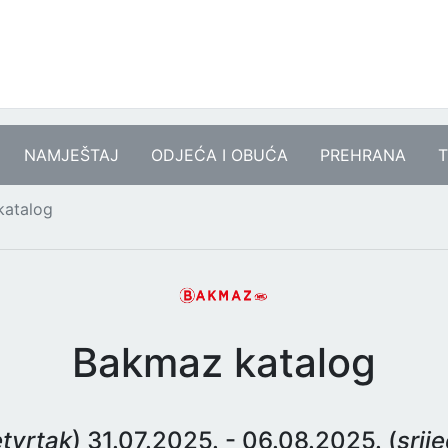
NAMJEŠTAJ
ODJEĆA I OBUĆA
PREHRANA
T
katalog
Bakmaz katalog
tvrtak
) 31.07.2025. - 06.08.2025. (
srij