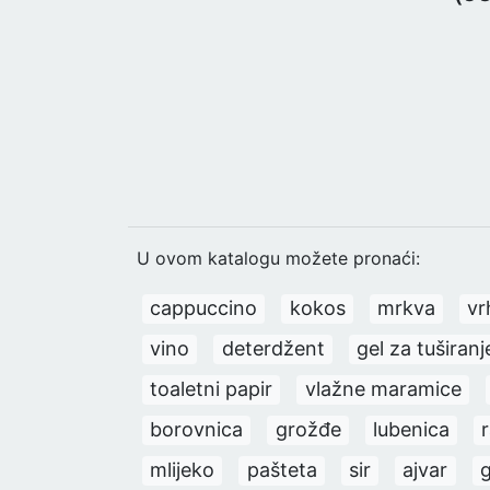
U ovom katalogu možete pronaći:
cappuccino
kokos
mrkva
vr
vino
deterdžent
gel za tuširanj
toaletni papir
vlažne maramice
borovnica
grožđe
lubenica
mlijeko
pašteta
sir
ajvar