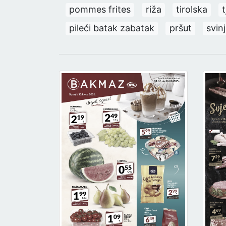
pommes frites
riža
tirolska
pileći batak zabatak
pršut
svinj