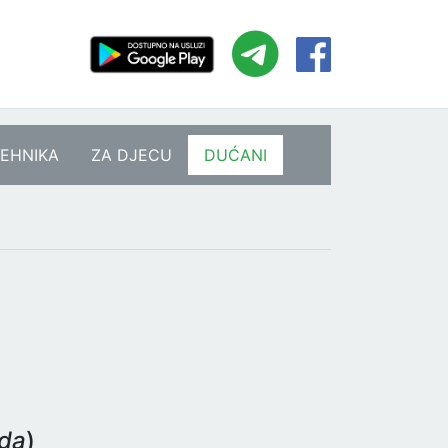
EHNIKA
ZA DJECU
DUĆANI
eda
)