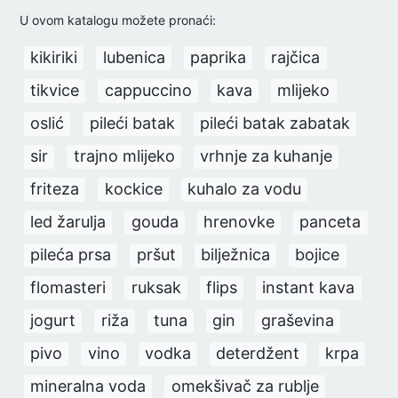
U ovom katalogu možete pronaći:
kikiriki
lubenica
paprika
rajčica
tikvice
cappuccino
kava
mlijeko
oslić
pileći batak
pileći batak zabatak
sir
trajno mlijeko
vrhnje za kuhanje
friteza
kockice
kuhalo za vodu
led žarulja
gouda
hrenovke
panceta
pileća prsa
pršut
bilježnica
bojice
flomasteri
ruksak
flips
instant kava
jogurt
riža
tuna
gin
graševina
pivo
vino
vodka
deterdžent
krpa
mineralna voda
omekšivač za rublje