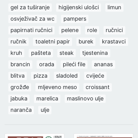
gel za tuširanje
higijenski ulošci
limun
osvježivač za wc
pampers
papirnati ručnici
pelene
role
ručnici
ručnik
toaletni papir
burek
krastavci
kruh
pašteta
steak
tjestenina
brancin
orada
pileći file
ananas
blitva
pizza
sladoled
cvijeće
grožđe
mljeveno meso
croissant
jabuka
marelica
maslinovo ulje
naranča
ulje