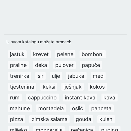
U ovom katalogu možete pronaći:
jastuk
krevet
pelene
bomboni
praline
deka
pulover
papuče
trenirka
sir
ulje
jabuka
med
tjestenina
keksi
lješnjak
kokos
rum
cappuccino
instant kava
kava
mahune
mortadela
oslić
panceta
pizza
zimska salama
gouda
kulen
mlijeko
mozzarella
pečenica
puding