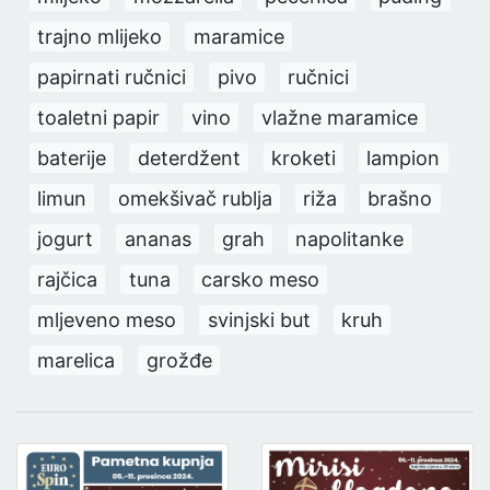
trajno mlijeko
maramice
papirnati ručnici
pivo
ručnici
toaletni papir
vino
vlažne maramice
baterije
deterdžent
kroketi
lampion
limun
omekšivač rublja
riža
brašno
jogurt
ananas
grah
napolitanke
rajčica
tuna
carsko meso
mljeveno meso
svinjski but
kruh
marelica
grožđe